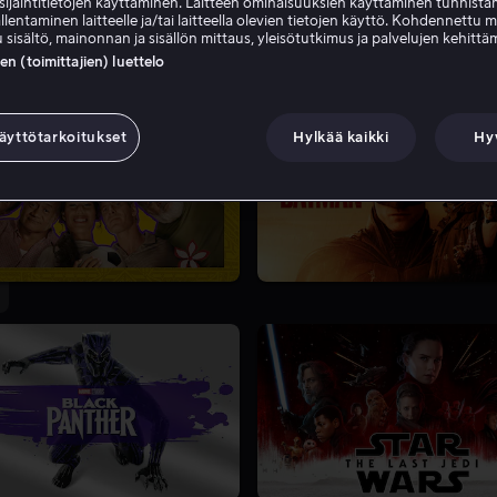
sijaintitietojen käyttäminen. Laitteen ominaisuuksien käyttäminen tunnistam
llentaminen laitteelle ja/tai laitteella olevien tietojen käyttö. Kohdennettu 
 sisältö, mainonnan ja sisällön mittaus, yleisötutkimus ja palvelujen kehittä
 (toimittajien) luettelo
äyttötarkoitukset
Hylkää kaikki
Hy