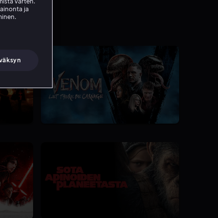
ista varten.
mainonta ja
minen.
väksyn