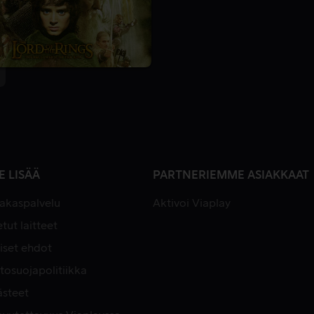
E LISÄÄ
PARTNERIEMME ASIAKKAAT
iakaspalvelu
Aktivoi Viaplay
tut laitteet
iset ehdot
tosuojapolitiikka
ästeet