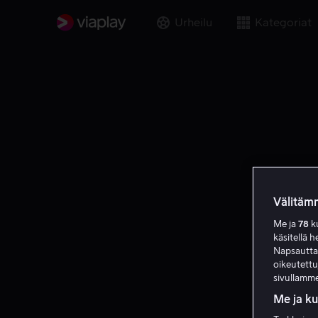
Urheilu
Kategoriat
Välitämm
Me ja
78
ku
käsitellä h
Napsauttama
oikeutett
sivullamme
Me ja k