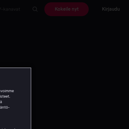
V-kanavat
Kokeile nyt
Kirjaudu
a voimme
isteet.
ää
täntö-