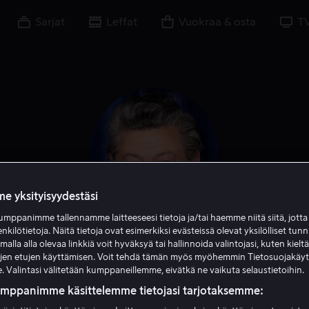
Sarjat
Leffat
Vuokraa & osta
T
e yksityisyydestäsi
mppanimme tallennamme laitteeseesi tietoja ja/tai haemme niitä siitä, jott
enkilötietoja. Näitä tietoja ovat esimerkiksi evästeissä olevat yksilölliset tunn
Andy Serkis
lla alla olevaa linkkiä voit hyväksyä tai hallinnoida valintojasi, kuten kielt
ujen etujen käyttämisen. Voit tehdä tämän myös myöhemmin Tietosuojakäy
. Valintasi välitetään kumppaneillemme, eivätkä ne vaikuta selaustietoihin.
Ääni
Näyttelijä
Tuotannonjohtaja
Ohjaaja
umppanimme käsittelemme tietojasi tarjotaksemme: