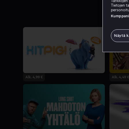
Tarkkojen 
Tietojen ta
personoitu
Kumppanien
Näytä k
Alk. 4,99 €
Alk. 4,49 €