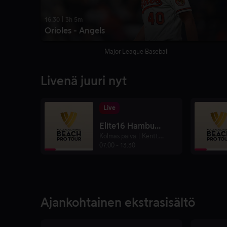
16.30 | 3h 5m
Orioles - Angels
Major League Baseball
Livenä juuri nyt
Live
Elite16 Hamburg
K
olmas päivä | Kenttä 2
FIVB Volleyball Wo
07.00
-
13.30
Ajankohtainen ekstrasisältö