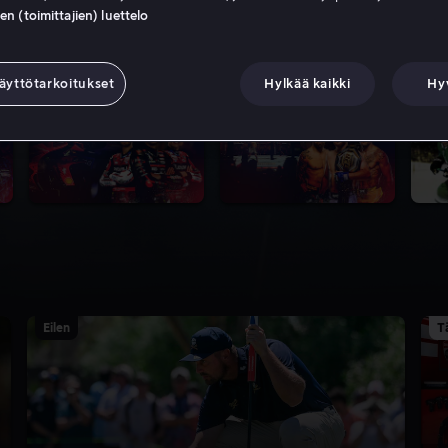
 (toimittajien) luettelo
ana Viaplayssa.
äyttötarkoitukset
Hylkää kaikki
Hy
Eilen
T