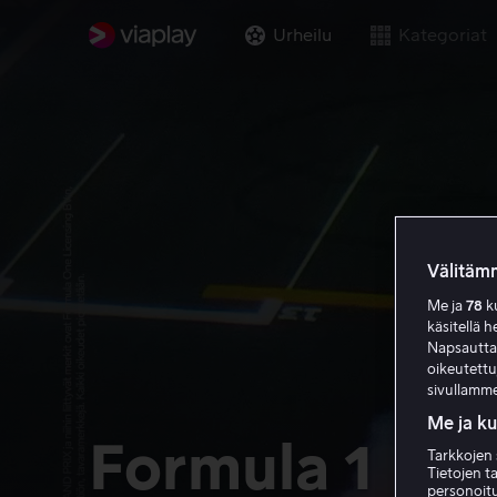
Urheilu
Kategoriat
Välitämm
Me ja
78
ku
käsitellä h
Napsauttama
oikeutett
sivullamme
Me ja k
Formula 1
Tarkkojen 
Tietojen ta
personoitu