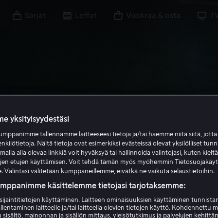
Sarjat
Leffat
Vuokraa & osta
T
e yksityisyydestäsi
mppanimme tallennamme laitteeseesi tietoja ja/tai haemme niitä siitä, jott
enkilötietoja. Näitä tietoja ovat esimerkiksi evästeissä olevat yksilölliset tunn
lla alla olevaa linkkiä voit hyväksyä tai hallinnoida valintojasi, kuten kielt
ujen etujen käyttämisen. Voit tehdä tämän myös myöhemmin Tietosuojakäy
. Valintasi välitetään kumppaneillemme, eivätkä ne vaikuta selaustietoihin.
umppanimme käsittelemme tietojasi tarjotaksemme:
sijaintitietojen käyttäminen. Laitteen ominaisuuksien käyttäminen tunnistam
llentaminen laitteelle ja/tai laitteella olevien tietojen käyttö. Kohdennettu 
 sisältö, mainonnan ja sisällön mittaus, yleisötutkimus ja palvelujen kehittä