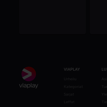
VIAPLAY
LU
Urheilu
As
Kategoriat
Tue
Sarjat
Yle
Leffat
Tie