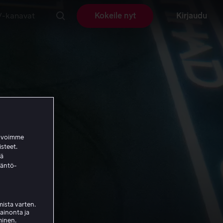
V-kanavat
Kokeile nyt
Kirjaudu
a voimme
isteet.
ää
täntö-
ista varten.
mainonta ja
minen.