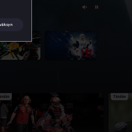
väksyn
änään
Tänään