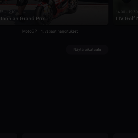
35 - 12.10
14.00 - 19.30
itannian Grand Prix
LIV Golf
MotoGP
1. vapaat harjoitukset
Näytä aikataulu