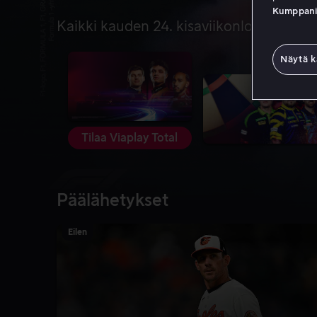
Kumppanien
Kaikki kauden 24. kisaviikonloppua suor
Näytä k
Tilaa Viaplay Total
Päälähetykset
Eilen