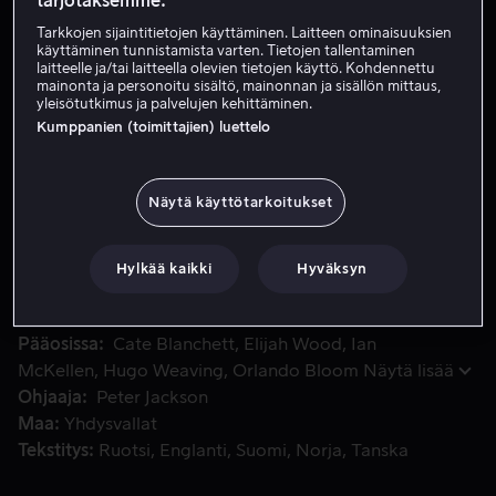
tarjotaksemme:
HD
Tarkkojen sijaintitietojen käyttäminen. Laitteen ominaisuuksien
käyttäminen tunnistamista varten. Tietojen tallentaminen
laitteelle ja/tai laitteella olevien tietojen käyttö. Kohdennettu
mainonta ja personoitu sisältö, mainonnan ja sisällön mittaus,
Osta 10,99 €
yleisötutkimus ja palvelujen kehittäminen.
Kumppanien (toimittajien) luettelo
Katso traileri
Näytä käyttötarkoitukset
Frodo johtaa pientä yhdeksän hengen valittua joukkoa vaar
Frodo johtaa pientä yhdeksän hengen valittua joukkoa
vaarallisella matkallaan Keski-Maan halki. Heidän
Hylkää kaikki
Hyväksyn
tavoitteenaan on tuhota Hallitsijasormus.
Pääosissa
Cate Blanchett
Elijah Wood
Ian
McKellen
Hugo Weaving
Orlando Bloom
Näytä lisää
Ohjaaja
Peter Jackson
Maa
Yhdysvallat
Tekstitys
Ruotsi
Englanti
Suomi
Norja
Tanska