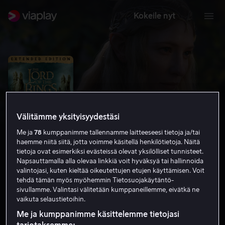
Kokeile nyt
Välitämme yksityisyydestäsi
Me ja
78
kumppanimme tallennamme laitteeseesi tietoja ja/tai
haemme niitä siitä, jotta voimme käsitellä henkilötietoja. Näitä
tietoja ovat esimerkiksi evästeissä olevat yksilölliset tunnisteet.
Napsauttamalla alla olevaa linkkiä voit hyväksyä tai hallinnoida
valintojasi, kuten kieltää oikeutettujen etujen käyttämisen. Voit
Taru sormusten herrasta: Sormuksen
tehdä tämän myös myöhemmin Tietosuojakäytäntö-
sivullamme. Valintasi välitetään kumppaneillemme, eivätkä ne
ritarit (Extended edition)
vaikuta selaustietoihin.
8.9
Toiminta
Seikkailu
2001
3 h 38 min
Me ja kumppanimme käsittelemme tietojasi
K-12