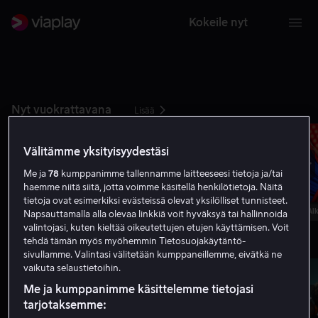
Kokeile nyt
Nyt vuokrattavana
Lisää
Välitämme yksityisyydestäsi
Me ja
78
kumppanimme tallennamme laitteeseesi tietoja ja/tai
haemme niitä siitä, jotta voimme käsitellä henkilötietoja. Näitä
tietoja ovat esimerkiksi evästeissä olevat yksilölliset tunnisteet.
Alk. 4,99 €
Alk. 4,99 €
Alk
Napsauttamalla alla olevaa linkkiä voit hyväksyä tai hallinnoida
valintojasi, kuten kieltää oikeutettujen etujen käyttämisen. Voit
tehdä tämän myös myöhemmin Tietosuojakäytäntö-
Uutuudet
Lisää
sivullamme. Valintasi välitetään kumppaneillemme, eivätkä ne
vaikuta selaustietoihin.
Me ja kumppanimme käsittelemme tietojasi
tarjotaksemme: