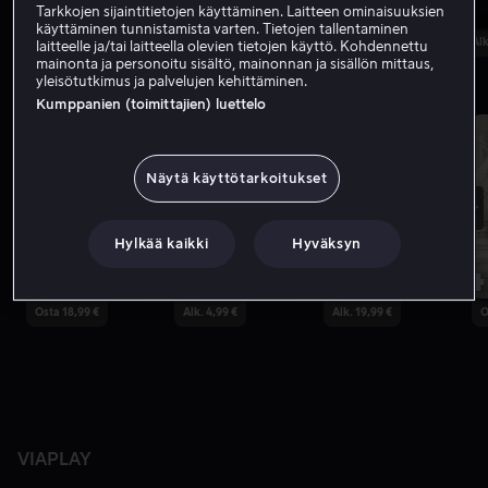
Tarkkojen sijaintitietojen käyttäminen. Laitteen ominaisuuksien
käyttäminen tunnistamista varten. Tietojen tallentaminen
Osta 18,99 €
Alk. 3,99 €
Alk
laitteelle ja/tai laitteella olevien tietojen käyttö. Kohdennettu
mainonta ja personoitu sisältö, mainonnan ja sisällön mittaus,
yleisötutkimus ja palvelujen kehittäminen.
Ostetuimmat
Lisää
Kumppanien (toimittajien) luettelo
Näytä käyttötarkoitukset
Hylkää kaikki
Hyväksyn
1
2
3
4
Osta 18,99 €
Alk. 4,99 €
Alk. 19,99 €
O
VIAPLAY