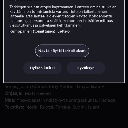
Tarkkojen sijaintitietojen käyttäminen. Laitteen ominaisuuksien
Vuokraa 4,49 €
käyttäminen tunnistamista varten. Tietojen tallentaminen
laitteelle ja/tai laitteella olevien tietojen käyttö. Kohdennettu
Osta 13,99 €
mainonta ja personoitu sisältö, mainonnan ja sisällön mittaus,
yleisötutkimus ja palvelujen kehittäminen.
Kumppanien (toimittajien) luettelo
Caesarin johtama kasvava joukko geneettisesti muunneltuja
Caesarin johtama kasvava joukko geneettisesti
muunneltuja apinoita kohtaa todellisen uhan, kun
Näytä käyttötarkoitukset
tappavasta virustartunnasta selvinneet ihmiset nousevat
vastarintaan.
Hylkää kaikki
Hyväksyn
Pääosissa
Gary Oldman
Keri Russell
Andy
Serkis
Jason Clarke
Toby Kebbell
Näytä lisää
Ohjaaja
Matt Reeves
Maa
Yhdysvallat
Yhdistynyt kuningaskunta
Kanada
Tekstitys
Norja
Ruotsi
Tanska
Suomi
Islanti