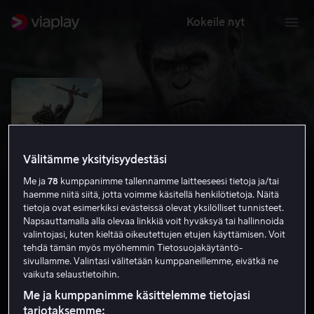
Kokeile nyt
Välitämme yksityisyydestäsi
Me ja
78
kumppanimme tallennamme laitteeseesi tietoja ja/tai
haemme niitä siitä, jotta voimme käsitellä henkilötietoja. Näitä
tietoja ovat esimerkiksi evästeissä olevat yksilölliset tunnisteet.
Napsauttamalla alla olevaa linkkiä voit hyväksyä tai hallinnoida
valintojasi, kuten kieltää oikeutettujen etujen käyttämisen. Voit
Apinoiden planeetan vallankumous
tehdä tämän myös myöhemmin Tietosuojakäytäntö-
sivullamme. Valintasi välitetään kumppaneillemme, eivätkä ne
7.6
Scifi
Toiminta
2014
2 h 5 min
K-12
vaikuta selaustietoihin.
HD
Me ja kumppanimme käsittelemme tietojasi
tarjotaksemme: