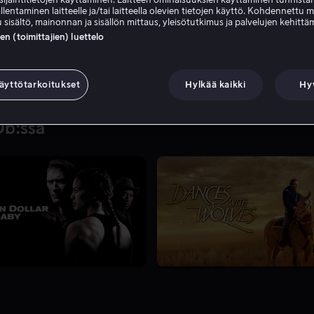
kuitenkaan ole tavallisia 
llentaminen laitteelle ja/tai laitteella olevien tietojen käyttö. Kohdennettu 
 sisältö, mainonnan ja sisällön mittaus, yleisötutkimus ja palvelujen kehittä
vastaista salaliittoa.
 (toimittajien) luettelo
äyttötarkoitukset
Hylkää kaikki
Hy
Db:ssä