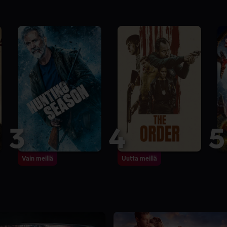
3
4
5
Vain meillä
Uutta meillä