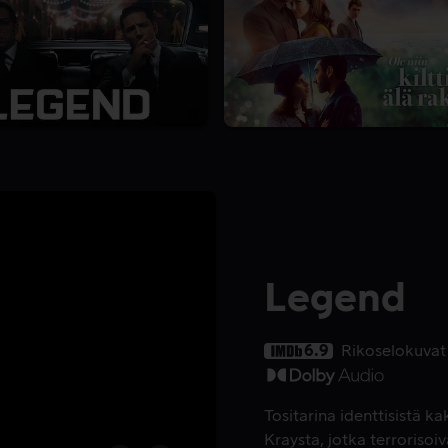
Legend
6.9
Rikoselokuvat
Tositarina identtisistä k
Kraysta, jotka terrorisoiv