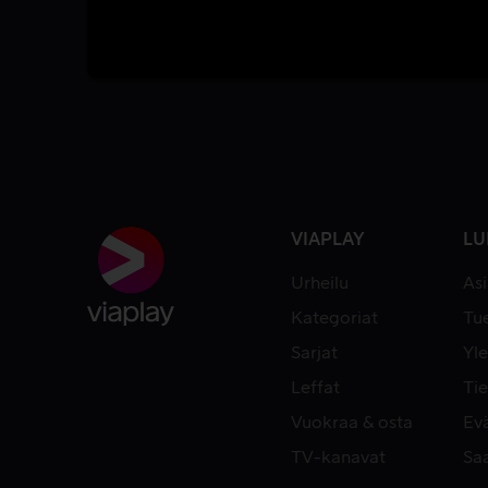
VIAPLAY
LU
Urheilu
As
Kategoriat
Tue
Sarjat
Yle
Leffat
Tie
Vuokraa & osta
Ev
TV-kanavat
Sa