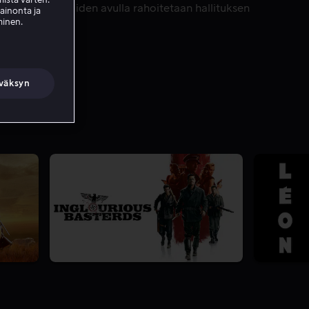
ryöstöjä, sillä niiden avulla rahoitetaan hallituksen
mainonta ja
minen.
väksyn