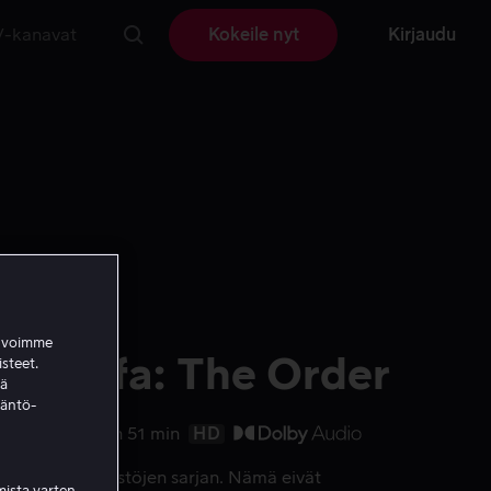
V-kanavat
Kokeile nyt
Kirjaudu
a voimme
un leffa: The Order
isteet.
ää
täntö-
tys
2024
1 h 51 min
HD
äyttääkseen ryöstöjen sarjan. Nämä eivät
ista varten.