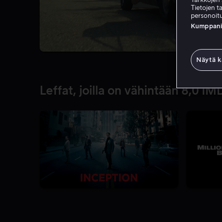
Tietojen ta
personoitu
Kumppanien
Näytä k
Leffat, joilla on vähintään 8,0 IM