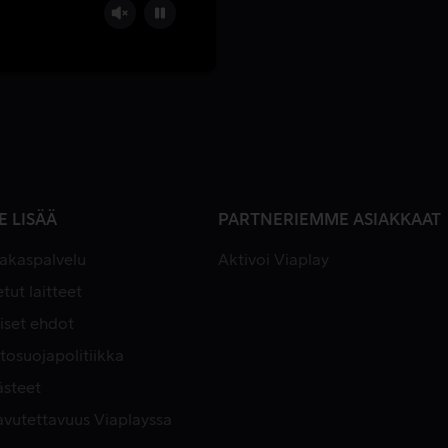
E LISÄÄ
PARTNERIEMME ASIAKKAAT
iakaspalvelu
Aktivoi Viaplay
tut laitteet
iset ehdot
tosuojapolitiikka
ästeet
avutettavuus Viaplayssa