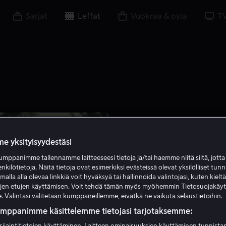
Sarjat
Leffat
Vuokraa & osta
T
e yksityisyydestäsi
Uutta meillä
mppanimme tallennamme laitteeseesi tietoja ja/tai haemme niitä siitä, jott
Viikonlop
enkilötietoja. Näitä tietoja ovat esimerkiksi evästeissä olevat yksilölliset tunn
lla alla olevaa linkkiä voit hyväksyä tai hallinnoida valintojasi, kuten kielt
ujen etujen käyttämisen. Voit tehdä tämän myös myöhemmin Tietosuojakäy
. Valintasi välitetään kumppaneillemme, eivätkä ne vaikuta selaustietoihin.
6.8
Draama
Jänni
umppanimme käsittelemme tietojasi tarjotaksemme:
FBI-agentti kiirehtii pys
sijaintitietojen käyttäminen. Laitteen ominaisuuksien käyttäminen tunnistam