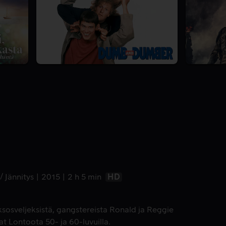
Jännitys
2015
2 h 5 min
HD
aksosveljeksistä, gangstereista Ronald ja Reggie
at Lontoota 50- ja 60-luvuilla.