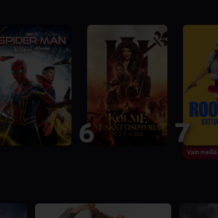
6
7
Vain meillä