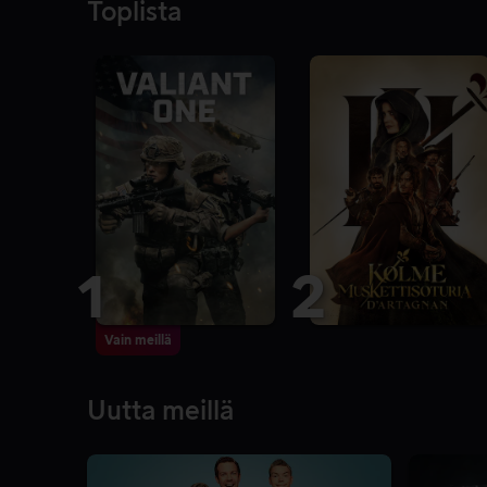
Toplista
1
2
Vain meillä
Uutta meillä