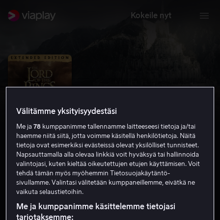
Kokeile nyt
Välitämme yksityisyydestäsi
Me ja
78
kumppanimme tallennamme laitteeseesi tietoja ja/tai
haemme niitä siitä, jotta voimme käsitellä henkilötietoja. Näitä
tietoja ovat esimerkiksi evästeissä olevat yksilölliset tunnisteet.
Napsauttamalla alla olevaa linkkiä voit hyväksyä tai hallinnoida
valintojasi, kuten kieltää oikeutettujen etujen käyttämisen. Voit
Taru sormusten herrasta: Kuninkaan
tehdä tämän myös myöhemmin Tietosuojakäytäntö-
sivullamme. Valintasi välitetään kumppaneillemme, eivätkä ne
paluu (Extended edition)
vaikuta selaustietoihin.
Me ja kumppanimme käsittelemme tietojasi
9.0
Toiminta
Seikkailu
2003
4 h 12 min
tarjotaksemme:
K-12