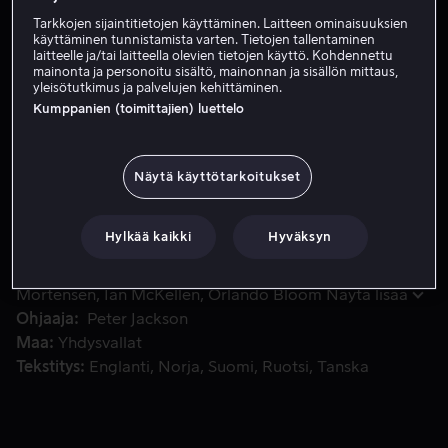
HD
Tarkkojen sijaintitietojen käyttäminen. Laitteen ominaisuuksien
käyttäminen tunnistamista varten. Tietojen tallentaminen
laitteelle ja/tai laitteella olevien tietojen käyttö. Kohdennettu
mainonta ja personoitu sisältö, mainonnan ja sisällön mittaus,
Osta 10,99 €
yleisötutkimus ja palvelujen kehittäminen.
Kumppanien (toimittajien) luettelo
Viimeinen taistelu Keski-Maasta on alkanut. Frodo ja Sam
Viimeinen taistelu Keski-Maasta on alkanut. Frodo ja
Näytä käyttötarkoitukset
Sam jatkavat vaarallista matkaansa Klonkun opastamina
kohti Tuomiovuoren tulia tuhotakseen Valtasormuksen.
Hylkää kaikki
Hyväksyn
Pääosissa
Cate Blanchett
Elijah Wood
Viggo
Mortensen
Ian McKellen
Orlando Bloom
Näytä lisää
Ohjaaja
Peter Jackson
Maa
Yhdysvallat
Tekstitys
Englanti
Norja
Suomi
Ruotsi
Tanska