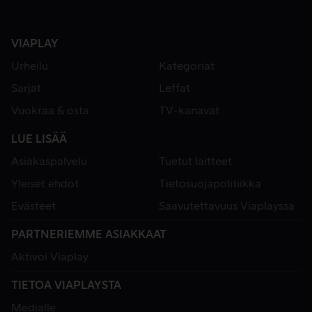
VIAPLAY
Urheilu
Kategoriat
Sarjat
Leffat
Vuokraa & osta
TV-kanavat
LUE LISÄÄ
Asiakaspalvelu
Tuetut laitteet
Yleiset ehdot
Tietosuojapolitiikka
Evästeet
Saavutettavuus Viaplayssa
PARTNERIEMME ASIAKKAAT
Aktivoi Viaplay
TIETOA VIAPLAYSTA
Medialle