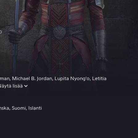
alta nousukkaalta, joka haluaa vallata koko maailman.
eman
Michael B. Jordan
Lupita Nyong'o
Letitia
äytä lisää
nska
Suomi
Islanti