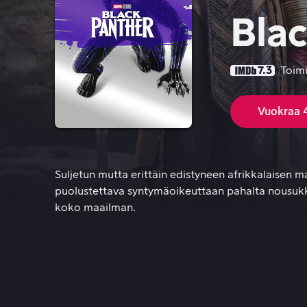
Bla
7.3
Toim
Vuokraa 
Suljetun mutta erittäin edistyneen afrikkalaisen
Suljetun mutta erittäin edistyneen afrikkalaisen 
puolustettava syntymäoikeuttaan pahalta nousukka
koko maailman.