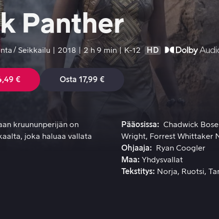
ck Panther
inta
Seikkailu
2018
2 h 9 min
K-12
HD
4,49 €
Osta 17,99 €
 maan kruununperijän on puolustettava syntymäoikeuttaan pah
maan kruununperijän on
Pääosissa
Chadwick Bos
alta, joka haluaa vallata
Wright
Forrest Whittaker
N
Ohjaaja
Ryan Coogler
Maa
Yhdysvallat
Tekstitys
Norja
Ruotsi
Ta