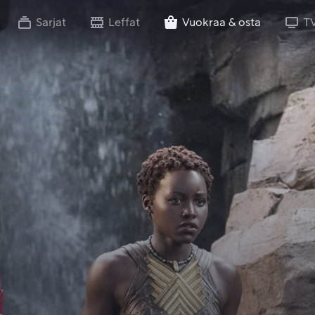
Sarjat
Leffat
Vuokraa & osta
T