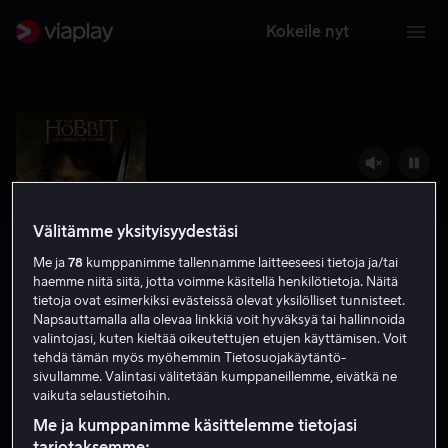
Kokeile nyt
Välitämme yksityisyydestäsi
Me ja
78
kumppanimme tallennamme laitteeseesi tietoja ja/tai
haemme niitä siitä, jotta voimme käsitellä henkilötietoja. Näitä
tietoja ovat esimerkiksi evästeissä olevat yksilölliset tunnisteet.
Napsauttamalla alla olevaa linkkiä voit hyväksyä tai hallinnoida
valintojasi, kuten kieltää oikeutettujen etujen käyttämisen. Voit
Hobitti: Odottamaton Matka
tehdä tämän myös myöhemmin Tietosuojakäytäntö-
sivullamme. Valintasi välitetään kumppaneillemme, eivätkä ne
7.8
Seikkailu
2012
2 h 42 min
K-12
vaikuta selaustietoihin.
HD
Me ja kumppanimme käsittelemme tietojasi
tarjotaksemme: