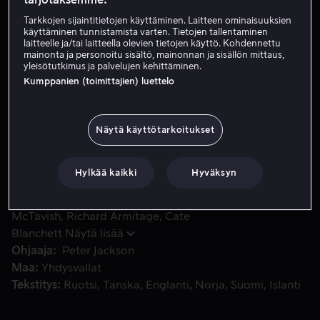
Tarkkojen sijaintitietojen käyttäminen. Laitteen ominaisuuksien
Tilaa nyt
käyttäminen tunnistamista varten. Tietojen tallentaminen
laitteelle ja/tai laitteella olevien tietojen käyttö. Kohdennettu
Katso traileri
mainonta ja personoitu sisältö, mainonnan ja sisällön mittaus,
yleisötutkimus ja palvelujen kehittäminen.
Kumppanien (toimittajien) luettelo
Bilbo Reppuli lähtee eeppiselle matkalle 13 kääpiön ja he
Bilbo Reppuli lähtee eeppiselle matkalle 13 kääpiön ja
heidän johtajansa Thorin Tammikilven kanssa,
Näytä käyttötarkoitukset
tavoitteenaan vapauttaa Ereborin kääpiövaltakunta,
jonka Smaug on kauan sitten valloittanut.
Hylkää kaikki
Hyväksyn
Pääosissa
Martin Freeman
Ian McKellen
Graham
McTavish
Richard Armitage
Cate
Blanchett
Näytä lisää
Ohjaaja
Peter Jackson
Maa
Yhdysvallat
Tekstitys
Ruotsi
Tanska
Englanti
Norja
Suomi
Islanti