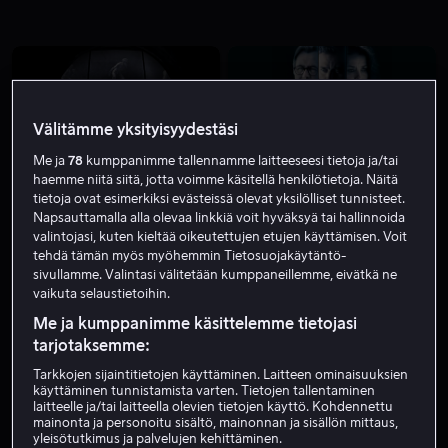
Välitämme yksityisyydestäsi
Me ja
78
kumppanimme tallennamme laitteeseesi tietoja ja/tai
Alk. 3,99 €
Alk. 3,99 €
haemme niitä siitä, jotta voimme käsitellä henkilötietoja. Näitä
tietoja ovat esimerkiksi evästeissä olevat yksilölliset tunnisteet.
Napsauttamalla alla olevaa linkkiä voit hyväksyä tai hallinnoida
valintojasi, kuten kieltää oikeutettujen etujen käyttämisen. Voit
tehdä tämän myös myöhemmin Tietosuojakäytäntö-
sivullamme. Valintasi välitetään kumppaneillemme, eivätkä ne
vaikuta selaustietoihin.
Me ja kumppanimme käsittelemme tietojasi
Alk. 4,99 €
Alk. 4,99 €
tarjotaksemme:
Tarkkojen sijaintitietojen käyttäminen. Laitteen ominaisuuksien
käyttäminen tunnistamista varten. Tietojen tallentaminen
laitteelle ja/tai laitteella olevien tietojen käyttö. Kohdennettu
mainonta ja personoitu sisältö, mainonnan ja sisällön mittaus,
yleisötutkimus ja palvelujen kehittäminen.