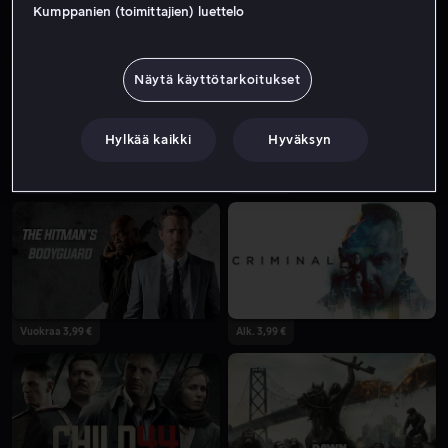
Kumppanien (toimittajien) luettelo
Vuokraa 3,99 €
Näytä käyttötarkoitukset
Hylkää kaikki
Hyväksyn
Alk. 4,99 €
Alk. 3,99 €
Vuokraa 3,99 €
Alk. 3,99 €