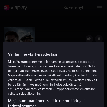
Kokeile nyt
Välitämme yksityisyydestäsi
Me ja
78
kumppanimme tallennamme laitteeseesi tietoja ja/tai
haemme niitä siitä, jotta voimme käsitellä henkilötietoja. Näitä
tietoja ovat esimerkiksi evästeissä olevat yksilölliset tunnisteet.
Napsauttamalla alla olevaa linkkiä voit hyväksyä tai hallinnoida
valintojasi, kuten kieltää oikeutettujen etujen käyttämisen. Voit
Hunter Killer
tehdä tämän myös myöhemmin Tietosuojakäytäntö-
sivullamme. Valintasi välitetään kumppaneillemme, eivätkä ne
6.6
Jännitys
Toiminta
2018
1 h 56 min
K-16
vaikuta selaustietoihin.
HD
Me ja kumppanimme käsittelemme tietojasi
tarjotaksemme: