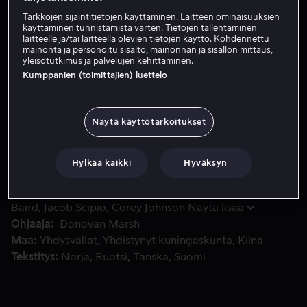
Tarkkojen sijaintitietojen käyttäminen. Laitteen ominaisuuksien
Tilaa nyt
käyttäminen tunnistamista varten. Tietojen tallentaminen
laitteelle ja/tai laitteella olevien tietojen käyttö. Kohdennettu
Katso traileri
mainonta ja personoitu sisältö, mainonnan ja sisällön mittaus,
yleisötutkimus ja palvelujen kehittäminen.
Kumppanien (toimittajien) luettelo
Operaatiossaan USA:n armejan tiedustelupalvelu havaitsee 
Operaatiossaan USA:n armejan tiedustelupalvelu
havaitsee Venäjän laivastotukikohtaa tarkkaillessaan
Näytä käyttötarkoitukset
vallankaappauksen, kun Poljarnyin tukikohdassa
vieraileva Venäjän presidentti otetaan vangiksi.
Hylkää kaikki
Hyväksyn
Pääosissa
Gerard Butler
Gary Oldman
Ethan
Baird
Jacob Scipio
Corey Johnson
Näytä lisää
Ohjaaja
Donovan Marsh
Maa
Yhdysvallat
Yhdistynyt kuningaskunta
Kiina
Tekstitys
Norja
Ruotsi
Tanska
Suomi