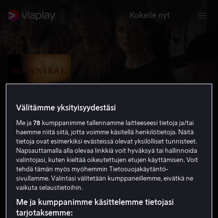
Kokeile nyt
Välitämme yksityisyydestäsi
Me ja
78
kumppanimme tallennamme laitteeseesi tietoja ja/tai
haemme niitä siitä, jotta voimme käsitellä henkilötietoja. Näitä
tietoja ovat esimerkiksi evästeissä olevat yksilölliset tunnisteet.
Napsauttamalla alla olevaa linkkiä voit hyväksyä tai hallinnoida
valintojasi, kuten kieltää oikeutettujen etujen käyttämisen. Voit
tehdä tämän myös myöhemmin Tietosuojakäytäntö-
Hannibal
sivullamme. Valintasi välitetään kumppaneillemme, eivätkä ne
vaikuta selaustietoihin.
6.8
Rikoselokuvat
Jännitys
2001
2 h 5 min
K-18
Me ja kumppanimme käsittelemme tietojasi
tarjotaksemme:
HD