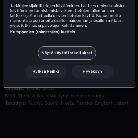
Tarkkojen sijaintitietojen käyttäminen. Laitteen ominaisuuksien
käyttäminen tunnistamista varten. Tietojen tallentaminen
laitteelle ja/tai laitteella olevien tietojen käyttö. Kohdennettu
Tilaa nyt
mainonta ja personoitu sisältö, mainonnan ja sisällön mittaus,
yleisötutkimus ja palvelujen kehittäminen.
Kumppanien (toimittajien) luettelo
Odotus on nyt kuitenkin ohi. Kultivoitunut tappaja iskee taa
Odotus on nyt kuitenkin ohi. Kultivoitunut tappaja iskee
taas Firenzessä, Italiassa houkutellakseen Claricen
Näytä käyttötarkoitukset
mukaan heidän vanhaan kissa ja hiiri -leikkiinsä.
Hylkää kaikki
Hyväksyn
Pääosissa
Anthony Hopkins
Julianne Moore
Giancarlo
Giannini
Gary Oldman
Ray Liotta
Näytä lisää
Ohjaaja
Ridley Scott
Maa
Yhdysvallat
Yhdistynyt kuningaskunta
Tekstitys
Ruotsi
Suomi
Norja
Tanska
Englanti
Islanti