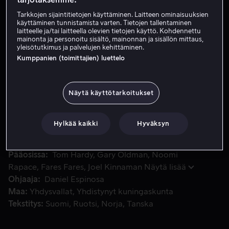
Tarkkojen sijaintitietojen käyttäminen. Laitteen ominaisuuksien
käyttäminen tunnistamista varten. Tietojen tallentaminen
Vuokraa 3,99 €
laitteelle ja/tai laitteella olevien tietojen käyttö. Kohdennettu
mainonta ja personoitu sisältö, mainonnan ja sisällön mittaus,
yleisötutkimus ja palvelujen kehittäminen.
Katso traileri
Kumppanien (toimittajien) luettelo
Leo on sotasankari ja työssä valtion turvallisuuspalvelussa, j
Leo on sotasankari ja työssä valtion
Näytä käyttötarkoitukset
turvallisuuspalvelussa, joka takaa Leolle ja hänen
vaimolleen varsin ylellisen arjen. Leo on idealisti, joka
Hylkää kaikki
Hyväksyn
uskoo että vain valtion viholliset sortuvat rikoksiin.
Pääosissa
Tom Hardy
Gary Oldman
Noomi
Rapace
Fares Fares
Joel Kinnaman
Näytä lisää
Ohjaaja
Daniel Espinosa
Maa
Yhdysvallat
Yhdistynyt kuningaskunta
Tekstitys
Suomi
Ruotsi
Norja
Tanska