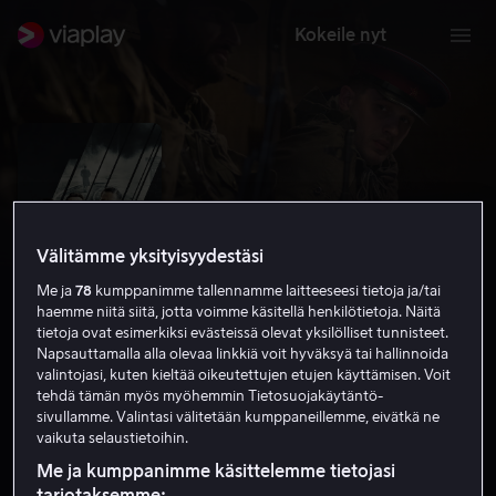
Kokeile nyt
Välitämme yksityisyydestäsi
Me ja
78
kumppanimme tallennamme laitteeseesi tietoja ja/tai
haemme niitä siitä, jotta voimme käsitellä henkilötietoja. Näitä
tietoja ovat esimerkiksi evästeissä olevat yksilölliset tunnisteet.
Napsauttamalla alla olevaa linkkiä voit hyväksyä tai hallinnoida
valintojasi, kuten kieltää oikeutettujen etujen käyttämisen. Voit
Child 44
tehdä tämän myös myöhemmin Tietosuojakäytäntö-
sivullamme. Valintasi välitetään kumppaneillemme, eivätkä ne
6.4
Draama
Rikoselokuvat
2015
2 h 11 min
vaikuta selaustietoihin.
K-16
Me ja kumppanimme käsittelemme tietojasi
HD
tarjotaksemme: