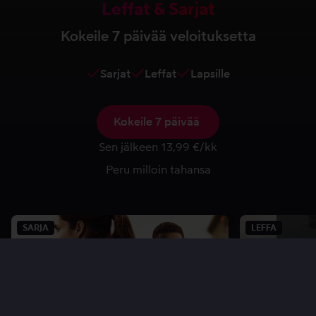
Leffat & Sarjat
Kokeile 7 päivää veloituksetta​
Sarjat
Leffat
Lapsille
Kokeile 7 päivää ​
Sen jälkeen 13,99 €/kk​
Peru milloin tahansa
SARJA
LEFFA
Nex