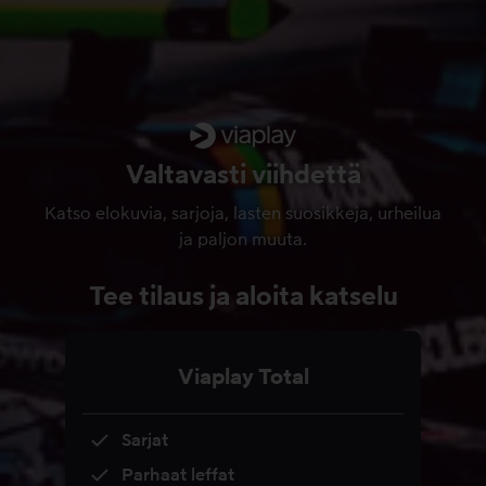
Valtavasti viihdettä
Katso elokuvia, sarjoja, lasten suosikkeja, urheilua
ja paljon muuta.
Tee tilaus ja aloita katselu
Viaplay Total
Sarjat
Parhaat leffat