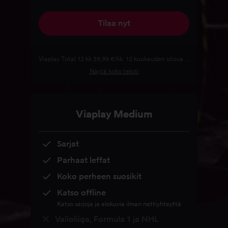
Tilaa nyt
Viaplay Total 12 kk 39,99 €/kk. 12 kuukauden sitova tilaus, jonka kokonaishinta on 479,88 €. Hinta voi laskea kampanjakoodin ja/tai arvokoodin käytön yhteydessä. Tilaus jatkuu määräaikaisen tilausjakson jälkeen automaattisesti voimassa olevan hinnaston mukaisella kuukausimaksulla, ellet irtisano tilaustasi ennen sitovan kauden päättymistä. Määräaikaisjakson jälkeen voit peruuttaa tilauksesi milloin tahansa. Irtisanominen astuu voimaan seuraavan laskutuskauden päättyessä. Viaplayn käyttöehtoja sovelletaan.
Näytä koko teksti
Viaplay Medium
Sarjat
Parhaat leffat
Koko perheen suosikit
Katso offline
Katso sarjoja ja elokuvia ilman nettiyhteyttä
Valioliiga, Formula 1 ja NHL