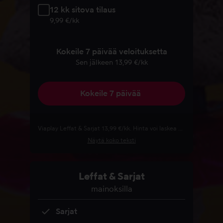
12 kk sitova tilaus
9,99 €/kk
Kokeile 7 päivää veloituksetta​
Sen jälkeen 13,99 €/kk​
Kokeile 7 päivää ​
Viaplay Leffat & Sarjat 13,99 €/kk. Hinta voi laskea kampanjakoodin ja/tai arvokoodin käytön yhteydessä. Voit irtisanoa tilauksesi milloin tahansa. Irtisanominen astuu voimaan seuraavan laskutuskauden päättyessä. Viaplayn käyttöehtoja sovelletaan.
Näytä koko teksti
Leffat & Sarjat
mainoksilla
Sarjat