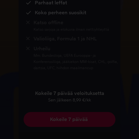
Parhaat leffat
Koko perheen suosikit
Katso offline
Katso sarjoja ja elokuvia ilman nettiyhteyttä
Valioliiga, Formula 1 ja NHL
Urheilu
Mm. Bundesliiga, UEFA Eurooppa- ja
Konferenssiliiga, jääkiekon MM-kisat, CHL, golfia,
dartsia, UFC, hiihdon maailmancup
Kokeile 7 päivää veloituksetta​
Sen jälkeen 8,99 €/kk
Kokeile 7 päivää ​