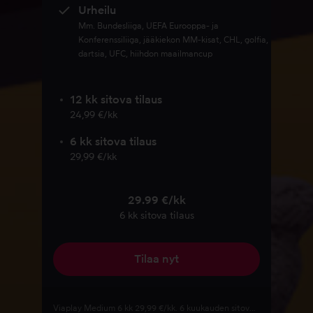
Urheilu
Mm. Bundesliiga, UEFA Eurooppa- ja
Konferenssiliiga, jääkiekon MM-kisat, CHL, golfia,
dartsia, UFC, hiihdon maailmancup
12 kk sitova tilaus
24,99 €/kk
6 kk sitova tilaus
29,99 €/kk
29.99 €/kk
6 kk sitova tilaus
Tilaa nyt
Viaplay Medium 6 kk 29,99 €/kk. 6 kuukauden sitova tilaus, jonka kokonaishinta on 179,94 €. Hinta voi laskea kampanjakoodin tai/ja arvokoodin käytön yhteydessä. Tilaus jatkuu määräaikaisen tilausjakson jälkeen automaattisesti voimassa olevan hinnaston mukaisella kuukausimaksulla, ellet irtisano tilaustasi ennen sitovan kauden päättymistä. Määräaikaisjakson jälkeen voit peruuttaa tilauksesi milloin tahansa. Irtisanominen astuu voimaan seuraavan laskutuskauden päättyessä. Viaplayn käyttöehtoja sovelletaan.