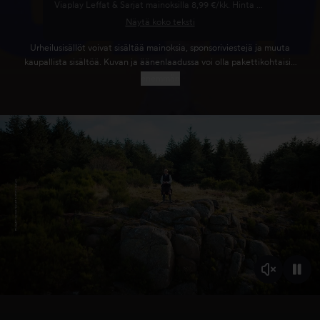
Viaplay Leffat & Sarjat mainoksilla 8,99 €/kk. Hinta voi laskea kampanjakoodin ja/tai arvokoodin käytön yhteydessä. Voit irtisanoa tilauksesi milloin tahansa. Irtisanominen astuu voimaan seuraavan laskutuskauden päättyessä. Viaplayn käyttöehtoja sovelletaan.
Näytä koko teksti
Urheilusisällöt voivat sisältää mainoksia, sponsoriviestejä ja muuta
kaupallista sisältöä. Kuvan ja äänenlaadussa voi olla pakettikohtaisia
eroja. PPV-tapahtumat ja vuokra- ja ostoelokuvat eivät sisälly
enemmän
tilaukseen. Viaplayn käyttöehtoja sovelletaan.