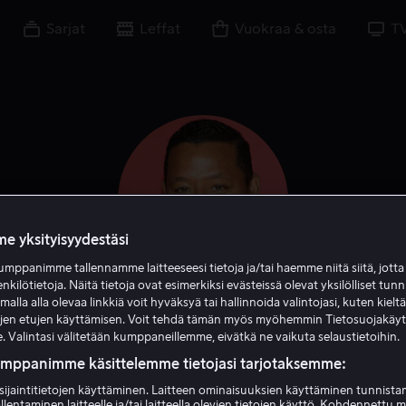
Sarjat
Leffat
Vuokraa & osta
T
e yksityisyydestäsi
mppanimme tallennamme laitteeseesi tietoja ja/tai haemme niitä siitä, jott
enkilötietoja. Näitä tietoja ovat esimerkiksi evästeissä olevat yksilölliset tunn
lla alla olevaa linkkiä voit hyväksyä tai hallinnoida valintojasi, kuten kielt
Terrence Howard
ujen etujen käyttämisen. Voit tehdä tämän myös myöhemmin Tietosuojakäy
. Valintasi välitetään kumppaneillemme, eivätkä ne vaikuta selaustietoihin.
umppanimme käsittelemme tietojasi tarjotaksemme:
Näyttelijä
Kirjoittaja
Vieras
Ääni
sijaintitietojen käyttäminen. Laitteen ominaisuuksien käyttäminen tunnistam
llentaminen laitteelle ja/tai laitteella olevien tietojen käyttö. Kohdennettu 