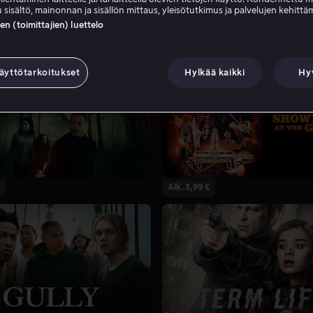
 sisältö, mainonnan ja sisällön mittaus, yleisötutkimus ja palvelujen kehittä
 (toimittajien) luettelo
äyttötarkoitukset
Hylkää kaikki
Hy
Alk. 3,99 €