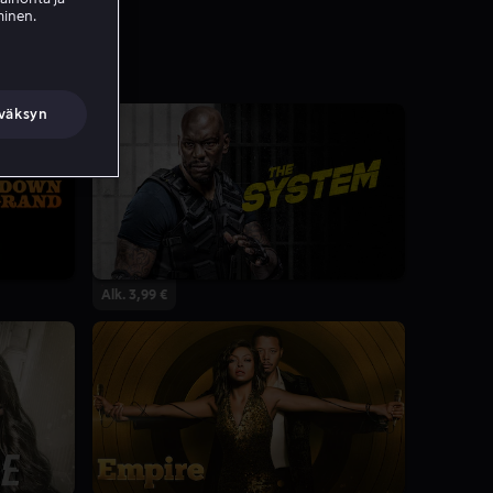
minen.
väksyn
Alk. 3,99 €