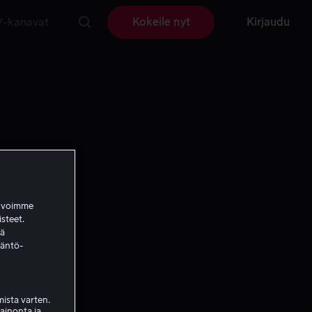
V-kanavat
Kokeile nyt
Kirjaudu
a voimme
isteet.
ää
täntö-
ista varten.
mainonta ja