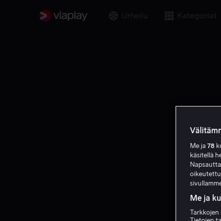
Urheilu
Kategoriat
Välitämm
Me ja
78
ku
käsitellä h
Napsauttama
oikeutett
sivullamme
Me ja k
Tarkkojen 
Tietojen ta