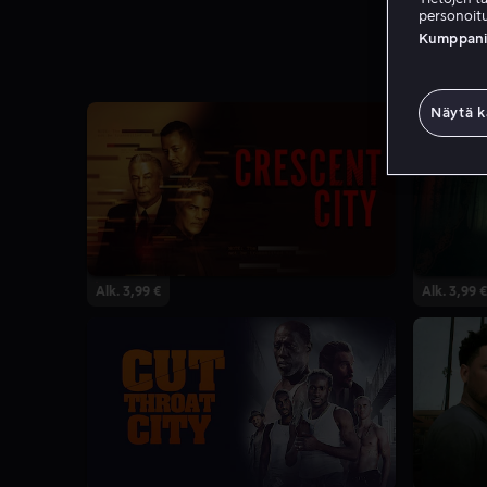
personoitu
Kumppanien
Näytä k
Alk. 3,99 €
Alk. 3,99 €