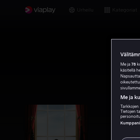
Urheilu
Kategoriat
Välitämm
Me ja
78
ku
käsitellä h
Napsauttama
oikeutett
sivullamme
Me ja k
Tarkkojen 
Tietojen ta
personoitu
Kumppanien