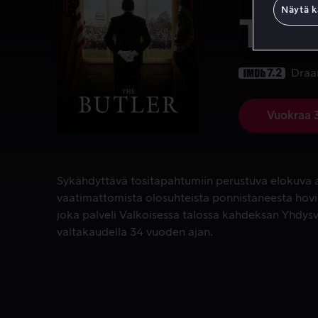
Näytä k
The 
7.2
Dra
Vuokraa 
Sykähdyttävä tositapahtumiin perustuva elokuva ar
Sykähdyttävä tositapahtumiin perustuva elokuva a
vaatimattomista olosuhteista ponnistaneesta hovi
joka palveli Valkoisessa talossa kahdeksan Yhdysv
valtakaudella 34 vuoden ajan.