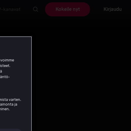
V-kanavat
Kokeile nyt
Kirjaudu
a voimme
isteet.
ää
täntö-
ista varten.
mainonta ja
minen.