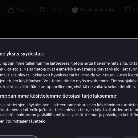
Sarjat
Leffat
Vuokraa & osta
T
e yksityisyydestäsi
mppanimme tallennamme laitteeseesi tietoja ja/tai haemme niitä siitä, jott
enkilötietoja. Näitä tietoja ovat esimerkiksi evästeissä olevat yksilölliset tunn
lla alla olevaa linkkiä voit hyväksyä tai hallinnoida valintojasi, kuten kielt
ujen etujen käyttämisen. Voit tehdä tämän myös myöhemmin Tietosuojakäy
. Valintasi välitetään kumppaneillemme, eivätkä ne vaikuta selaustietoihin.
umppanimme käsittelemme tietojasi tarjotaksemme:
sijaintitietojen käyttäminen. Laitteen ominaisuuksien käyttäminen tunnistam
llentaminen laitteelle ja/tai laitteella olevien tietojen käyttö. Kohdennettu 
 sisältö, mainonnan ja sisällön mittaus, yleisötutkimus ja palvelujen kehittä
 (toimittajien) luettelo