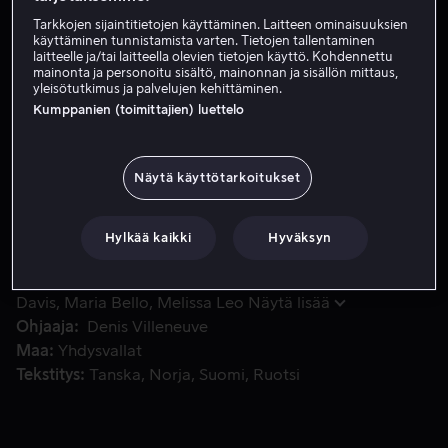
Tarkkojen sijaintitietojen käyttäminen. Laitteen ominaisuuksien
Tilaa nyt
käyttäminen tunnistamista varten. Tietojen tallentaminen
laitteelle ja/tai laitteella olevien tietojen käyttö. Kohdennettu
Katso traileri
mainonta ja personoitu sisältö, mainonnan ja sisällön mittaus,
yleisötutkimus ja palvelujen kehittäminen.
Kumppanien (toimittajien) luettelo
Keller Dover kohtaa jokaisen vanhemman pahimman painajais
Keller Dover kohtaa jokaisen vanhemman pahimman
painajaisen. Kellerin 6-vuotias tytär Anna ja tämän
Näytä käyttötarkoitukset
ystävä Joy katoavat. Ainoa johtolanka on ränsistynyt
asuntoauto, joka oli pysäköitynä Dovereiden
Hylkää kaikki
Hyväksyn
kotikadulla.
Pääosissa
Hugh Jackman
Jake Gyllenhaal
Viola
Davis
Maria Bello
Melissa Leo
Näytä lisää
Ohjaaja
Denis Villeneuve
Maa
Yhdysvallat
Tekstitys
Tanska
Norja
Suomi
Ruotsi