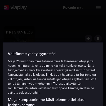
Kokeile nyt
Välitämme yksityisyydestäsi
Me ja
78
kumppanimme tallennamme laitteeseesi tietoja ja/tai
haemme niitä siitä, jotta voimme käsitellä henkilötietoja. Näitä
tietoja ovat esimerkiksi evästeissä olevat yksilölliset tunnisteet.
Napsauttamalla alla olevaa linkkiä voit hyväksyä tai hallinnoida
valintojasi, kuten kieltää oikeutettujen etujen käyttämisen. Voit
Vangitut
tehdä tämän myös myöhemmin Tietosuojakäytäntö-
sivullamme. Valintasi välitetään kumppaneillemme, eivätkä ne
8.2
Jännitys
2013
2 h 26 min
K-16
vaikuta selaustietoihin.
HD
Me ja kumppanimme käsittelemme tietojasi
tarjotaksemme: