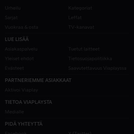
Urheilu
Kategoriat
Sarjat
Leffat
Vuokraa & osta
TV-kanavat
LUE LISÄÄ
Asiakaspalvelu
Tuetut laitteet
Yleiset ehdot
Tietosuojapolitiikka
Evästeet
Saavutettavuus Viaplayssa
PARTNERIEMME ASIAKKAAT
Aktivoi Viaplay
TIETOA VIAPLAYSTA
Medialle
PIDÄ YHTEYTTÄ
Facebook
X (Twitter)