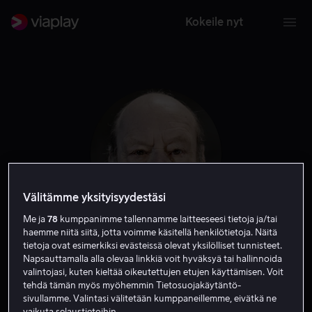
Kokeile nyt
Välitämme yksityisyydestäsi
Me ja
78
kumppanimme tallennamme laitteeseesi tietoja ja/tai
haemme niitä siitä, jotta voimme käsitellä henkilötietoja. Näitä
Sten Ljunggren
tietoja ovat esimerkiksi evästeissä olevat yksilölliset tunnisteet.
Napsauttamalla alla olevaa linkkiä voit hyväksyä tai hallinnoida
valintojasi, kuten kieltää oikeutettujen etujen käyttämisen. Voit
Näyttelijä
tehdä tämän myös myöhemmin Tietosuojakäytäntö-
sivullamme. Valintasi välitetään kumppaneillemme, eivätkä ne
vaikuta selaustietoihin.