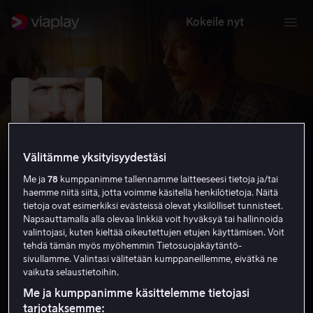
Kokeile nyt
Välitämme yksityisyydestäsi
Me ja
78
kumppanimme tallennamme laitteeseesi tietoja ja/tai
haemme niitä siitä, jotta voimme käsitellä henkilötietoja. Näitä
tietoja ovat esimerkiksi evästeissä olevat yksilölliset tunnisteet.
Napsauttamalla alla olevaa linkkiä voit hyväksyä tai hallinnoida
valintojasi, kuten kieltää oikeutettujen etujen käyttämisen. Voit
Nobody Owns Me
tehdä tämän myös myöhemmin Tietosuojakäytäntö-
sivullamme. Valintasi välitetään kumppaneillemme, eivätkä ne
6.8
Draama
2013
1 h 44 min
K-12
vaikuta selaustietoihin.
HD
Me ja kumppanimme käsittelemme tietojasi
tarjotaksemme: