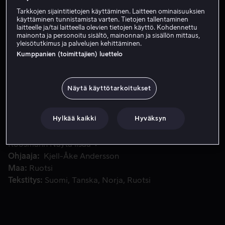
Tarkkojen sijaintitietojen käyttäminen. Laitteen ominaisuuksien
Tilaa nyt
käyttäminen tunnistamista varten. Tietojen tallentaminen
laitteelle ja/tai laitteella olevien tietojen käyttö. Kohdennettu
mainonta ja personoitu sisältö, mainonnan ja sisällön mittaus,
yleisötutkimus ja palvelujen kehittäminen.
Kumppanien (toimittajien) luettelo
Nobody Owns Me on koskettava mutta lämmin ja humoristine
Nobody Owns Me on koskettava mutta lämmin ja
humoristinen tarina 5-vuotiaan Lisan rakkaudesta
alkoholisti-isäänsä kohtaan. Se on myös kuvaus 1970-
Näytä käyttötarkoitukset
luvun Ruotsista ja työväenluokan hupenevista ihanteista.
Hylkää kaikki
Hyväksyn
Pääosissa
Mikael Persbrandt
Sandra Andreis
Tanja
Lorentzon
Ida Engvoll
Magnus
Roosmann
Näytä lisää
Ohjaaja
Kjell-Åke Andersson
Maa
Ruotsi
Tekstitys
Suomi
Tanska
Norja
Ruotsi