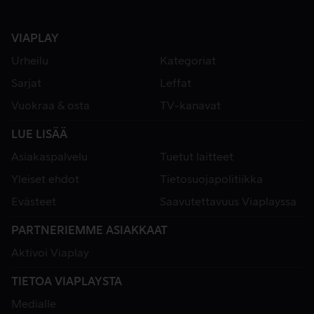
VIAPLAY
Urheilu
Kategoriat
Sarjat
Leffat
Vuokraa & osta
TV-kanavat
LUE LISÄÄ
Asiakaspalvelu
Tuetut laitteet
Yleiset ehdot
Tietosuojapolitiikka
Evästeet
Saavutettavuus Viaplayssa
PARTNERIEMME ASIAKKAAT
Aktivoi Viaplay
TIETOA VIAPLAYSTA
Medialle