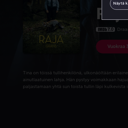
Näytä k
Raj
7.0
Dra
Vuokraa 
Tina on töissä tullihenkilönä, ulkonäöltään erilain
Tina on töissä tullihenkilönä, ulkonäöltään erilaine
ainutlaatuinen lahja. Hän pystyy voimakkaan hajua
paljastamaan yhtä sun toista tullin läpi kulkevista 