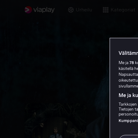
Urheilu
Kategoriat
Välitämm
Me ja
78
ku
käsitellä h
Napsauttama
oikeutett
sivullamme
Me ja k
Tarkkojen 
Tietojen ta
personoitu
Kumppanien