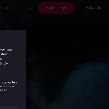
V-kanavat
Kokeile nyt
Kirjaudu
a voimme
isteet.
ää
täntö-
ista varten.
mainonta ja
minen.