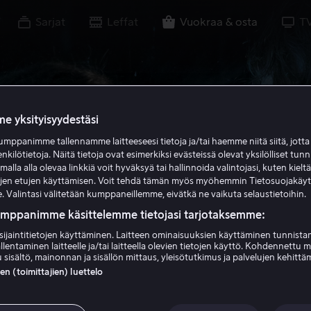
Sarjat
Leffat
Vuokraa & osta
T
e yksityisyydestäsi
mppanimme tallennamme laitteeseesi tietoja ja/tai haemme niitä siitä, jott
enkilötietoja. Näitä tietoja ovat esimerkiksi evästeissä olevat yksilölliset tunn
lla alla olevaa linkkiä voit hyväksyä tai hallinnoida valintojasi, kuten kielt
ujen etujen käyttämisen. Voit tehdä tämän myös myöhemmin Tietosuojakäy
. Valintasi välitetään kumppaneillemme, eivätkä ne vaikuta selaustietoihin.
umppanimme käsittelemme tietojasi tarjotaksemme:
sijaintitietojen käyttäminen. Laitteen ominaisuuksien käyttäminen tunnistam
llentaminen laitteelle ja/tai laitteella olevien tietojen käyttö. Kohdennettu 
 sisältö, mainonnan ja sisällön mittaus, yleisötutkimus ja palvelujen kehittä
 (toimittajien) luettelo