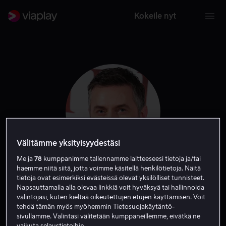
Kokeile nyt
Välitämme yksityisyydestäsi
Me ja
78
kumppanimme tallennamme laitteeseesi tietoja ja/tai
haemme niitä siitä, jotta voimme käsitellä henkilötietoja. Näitä
Richard Armitage
tietoja ovat esimerkiksi evästeissä olevat yksilölliset tunnisteet.
Napsauttamalla alla olevaa linkkiä voit hyväksyä tai hallinnoida
valintojasi, kuten kieltää oikeutettujen etujen käyttämisen. Voit
Näyttelijä
tehdä tämän myös myöhemmin Tietosuojakäytäntö-
sivullamme. Valintasi välitetään kumppaneillemme, eivätkä ne
vaikuta selaustietoihin.