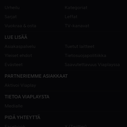
Urheilu
Kategoriat
Sarjat
Leffat
Vuokraa & osta
TV-kanavat
LUE LISÄÄ
Asiakaspalvelu
Tuetut laitteet
Yleiset ehdot
Tietosuojapolitiikka
Evästeet
Saavutettavuus Viaplayssa
PARTNERIEMME ASIAKKAAT
Aktivoi Viaplay
TIETOA VIAPLAYSTA
Medialle
PIDÄ YHTEYTTÄ
Facebook
X (Twitter)