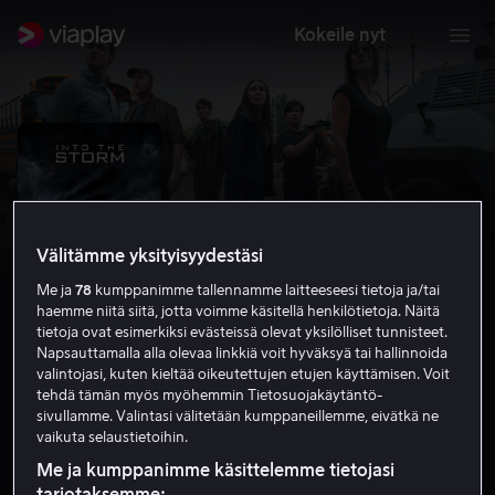
Kokeile nyt
Välitämme yksityisyydestäsi
Me ja
78
kumppanimme tallennamme laitteeseesi tietoja ja/tai
haemme niitä siitä, jotta voimme käsitellä henkilötietoja. Näitä
tietoja ovat esimerkiksi evästeissä olevat yksilölliset tunnisteet.
Napsauttamalla alla olevaa linkkiä voit hyväksyä tai hallinnoida
valintojasi, kuten kieltää oikeutettujen etujen käyttämisen. Voit
Into the Storm
tehdä tämän myös myöhemmin Tietosuojakäytäntö-
sivullamme. Valintasi välitetään kumppaneillemme, eivätkä ne
5.8
Jännitys
Toiminta
2014
1 h 25 min
K-12
vaikuta selaustietoihin.
HD
Me ja kumppanimme käsittelemme tietojasi
tarjotaksemme: