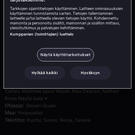
Tarkkojen sijaintitietojen käyttäminen. Laitteen ominaisuuksien
Tilaa nyt
käyttäminen tunnistamista varten. Tietojen tallentaminen
laitteelle ja/tai laitteella olevien tietojen käyttö. Kohdennettu
Katso traileri
mainonta ja personoitu sisältö, mainonnan ja sisällön mittaus,
yleisötutkimus ja palvelujen kehittäminen.
Kumppanien (toimittajien) luettelo
Yhden päivän aikana Silvertonin kaupunkiin iskee ennennäk
Yhden päivän aikana Silvertonin kaupunkiin iskee
ennennäkemätön määrä kaiken tieltään hävittäviä
Näytä käyttötarkoitukset
tornadoja. Koko kaupunki on arvaamattomien ja
kuolettavan vaarallisten hirmumyrskyjen armoilla,
Hylkää kaikki
Hyväksyn
asiantuntijoiden ennustaessa että pahin on vasta
tulossa.
Pääosissa
Richard Armitage
Sarah Wayne
Callies
Matthew Jason Walsh
Max Deacon
Nathan
Kress
Näytä lisää
Ohjaaja
Steven Quale
Maa
Yhdysvallat
Tekstitys
Ruotsi
Suomi
Norja
Tanska