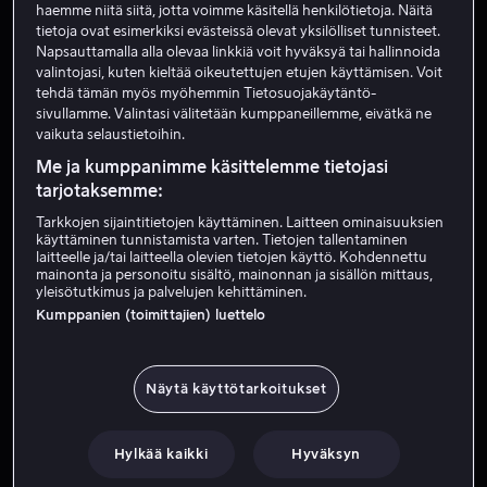
Näyttelijä
haemme niitä siitä, jotta voimme käsitellä henkilötietoja. Näitä
tietoja ovat esimerkiksi evästeissä olevat yksilölliset tunnisteet.
Napsauttamalla alla olevaa linkkiä voit hyväksyä tai hallinnoida
valintojasi, kuten kieltää oikeutettujen etujen käyttämisen. Voit
tehdä tämän myös myöhemmin Tietosuojakäytäntö-
sivullamme. Valintasi välitetään kumppaneillemme, eivätkä ne
vaikuta selaustietoihin.
Me ja kumppanimme käsittelemme tietojasi
tarjotaksemme:
Tarkkojen sijaintitietojen käyttäminen. Laitteen ominaisuuksien
käyttäminen tunnistamista varten. Tietojen tallentaminen
Alk. 4,99 €
Alk. 4,99 €
laitteelle ja/tai laitteella olevien tietojen käyttö. Kohdennettu
mainonta ja personoitu sisältö, mainonnan ja sisällön mittaus,
yleisötutkimus ja palvelujen kehittäminen.
Kumppanien (toimittajien) luettelo
Näytä käyttötarkoitukset
Alk. 3,99 €
Alk. 3,99 €
Hylkää kaikki
Hyväksyn