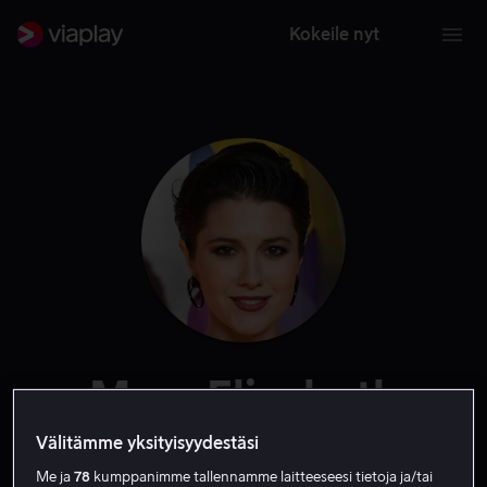
Kokeile nyt
Mary Elizabeth
Winstead
Välitämme yksityisyydestäsi
Me ja
78
kumppanimme tallennamme laitteeseesi tietoja ja/tai