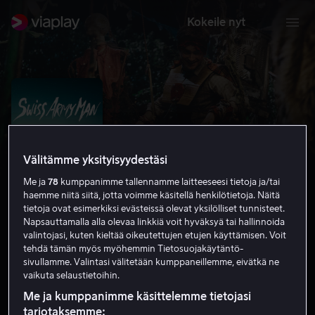
Kokeile nyt
Välitämme yksityisyydestäsi
Me ja
78
kumppanimme tallennamme laitteeseesi tietoja ja/tai
haemme niitä siitä, jotta voimme käsitellä henkilötietoja. Näitä
tietoja ovat esimerkiksi evästeissä olevat yksilölliset tunnisteet.
Napsauttamalla alla olevaa linkkiä voit hyväksyä tai hallinnoida
valintojasi, kuten kieltää oikeutettujen etujen käyttämisen. Voit
Swiss Army Man
tehdä tämän myös myöhemmin Tietosuojakäytäntö-
sivullamme. Valintasi välitetään kumppaneillemme, eivätkä ne
6.9
Draama
Komedia
2016
1 h 33 min
12
vaikuta selaustietoihin.
HD
Me ja kumppanimme käsittelemme tietojasi
tarjotaksemme: