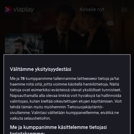
Kokeile nyt
Välitämme yksityisyydestäsi
Me ja
78
kumppanimme tallennamme laitteeseesi tietoja ja/tai
haemme niitä siitä, jotta voimme käsitellä henkilötietoja. Näitä
tietoja ovat esimerkiksi evästeissä olevat yksilölliset tunnisteet.
Napsauttamalla alla olevaa linkkiä voit hyväksyä tai hallinnoida
valintojasi, kuten kieltää oikeutettujen etujen käyttämisen. Voit
Kill The Messenger
tehdä tämän myös myöhemmin Tietosuojakäytäntö-
sivullamme. Valintasi välitetään kumppaneillemme, eivätkä ne
6.9
Draama
Rikoselokuvat
2014
1 h 47 min
vaikuta selaustietoihin.
K-16
Me ja kumppanimme käsittelemme tietojasi
HD
tarjotaksemme: