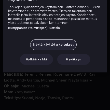
Tarkkojen sijaintitietojen käyttäminen. Laitteen ominaisuuksien
käyttäminen tunnistamista varten. Tietojen tallentaminen
Vuokraa 3,99 €
laitteelle ja/tai laitteella olevien tietojen käyttö. Kohdennettu
mainonta ja personoitu sisältö, mainonnan ja sisällön mittaus,
yleisötutkimus ja palvelujen kehittäminen.
Osta 8,99 €
Kumppanien (toimittajien) luettelo
Kunnianhimoinen tutkiva toimittaja törmää sattumalta ainut
Kunnianhimoinen tutkiva toimittaja törmää sattumalta
Näytä käyttötarkoitukset
ainutkertaiseen tarinaan, kun hän paljastaa Yhdysvaltain
hallituksen tiedusteluelinten ja Keski-Amerikan
Hylkää kaikki
Hyväksyn
huumeiden salakuljettajien välisen yhteyden.
Pääosissa
Jeremy Renner
Rosemarie DeWitt
Ray
Liotta
Andy Garcia
Michael Sheen
Näytä lisää
Ohjaaja
Michael Cuesta
Maa
Yhdysvallat
Tekstitys
Suomi
Norja
Tanska
Ruotsi