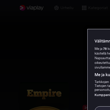
Urheilu
Kategoriat
Välitämm
Me ja
78
ku
käsitellä h
Napsauttama
oikeutett
sivullamme
Me ja k
Tarkkojen 
Tietojen ta
personoitu
Kumppanien
24 päivää jäljellä