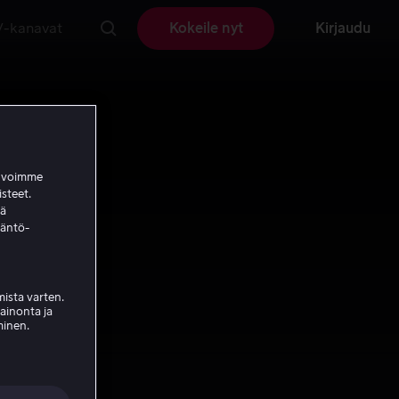
V-kanavat
Kokeile nyt
Kirjaudu
a voimme
isteet.
ää
täntö-
ista varten.
mainonta ja
minen.