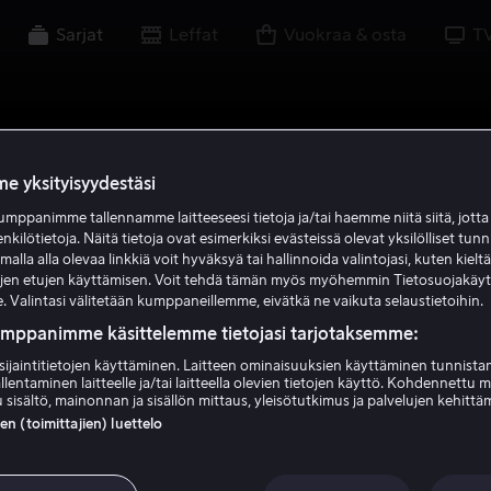
Sarjat
Leffat
Vuokraa & osta
T
e yksityisyydestäsi
mppanimme tallennamme laitteeseesi tietoja ja/tai haemme niitä siitä, jott
enkilötietoja. Näitä tietoja ovat esimerkiksi evästeissä olevat yksilölliset tunn
lla alla olevaa linkkiä voit hyväksyä tai hallinnoida valintojasi, kuten kielt
ujen etujen käyttämisen. Voit tehdä tämän myös myöhemmin Tietosuojakäy
. Valintasi välitetään kumppaneillemme, eivätkä ne vaikuta selaustietoihin.
umppanimme käsittelemme tietojasi tarjotaksemme:
sijaintitietojen käyttäminen. Laitteen ominaisuuksien käyttäminen tunnistam
llentaminen laitteelle ja/tai laitteella olevien tietojen käyttö. Kohdennettu 
 sisältö, mainonnan ja sisällön mittaus, yleisötutkimus ja palvelujen kehittä
 (toimittajien) luettelo