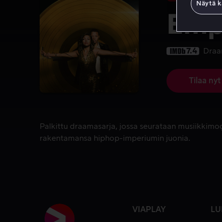
Näytä k
Emp
7.4
Dra
Tilaa nyt
Palkittu draamasarja, jossa seurataan musiikkimo
Palkittu draamasarja, jossa seurataan musiikkimog
rakentamansa hiphop-imperiumin juonia.
VIAPLAY
LU