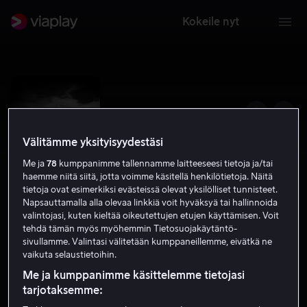
Kokeile nyt
Välitämme yksityisyydestäsi
Me ja
78
kumppanimme tallennamme laitteeseesi tietoja ja/tai
haemme niitä siitä, jotta voimme käsitellä henkilötietoja. Näitä
tietoja ovat esimerkiksi evästeissä olevat yksilölliset tunnisteet.
Napsauttamalla alla olevaa linkkiä voit hyväksyä tai hallinnoida
valintojasi, kuten kieltää oikeutettujen etujen käyttämisen. Voit
tehdä tämän myös myöhemmin Tietosuojakäytäntö-
Suits - pukumiehet
sivullamme. Valintasi välitetään kumppaneillemme, eivätkä ne
vaikuta selaustietoihin.
8.4
Draama
Komedia
2019
K-16
Me ja kumppanimme käsittelemme tietojasi
tarjotaksemme: