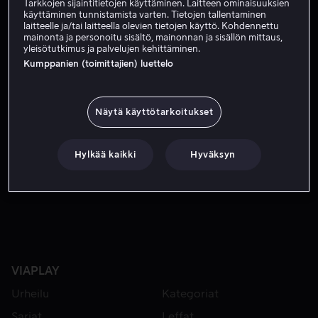
Tarkkojen sijaintitietojen käyttäminen. Laitteen ominaisuuksien
Tilaa nyt
käyttäminen tunnistamista varten. Tietojen tallentaminen
laitteelle ja/tai laitteella olevien tietojen käyttö. Kohdennettu
mainonta ja personoitu sisältö, mainonnan ja sisällön mittaus,
yleisötutkimus ja palvelujen kehittäminen.
Tähtijuristi Harvey Specter tekee riskialttiin siirron pa
Tähtijuristi Harvey Specter tekee riskialttiin siirron
Kumppanien (toimittajien) luettelo
palkkaamalla avustajakseen Mike Rossin – nerokkaan
mutta epämotivoituneen yliopiston keskeyttäneen
nuoren.
Näytä käyttötarkoitukset
Pääosissa
Gabriel Macht
Patrick J. Adams
Meghan
Hylkää kaikki
Hyväksyn
Markle
Sarah Rafferty
Rick Hoffman
Näytä lisää
VIAPLAY
Urheilu
Kategoriat
Sarjat
Leffat