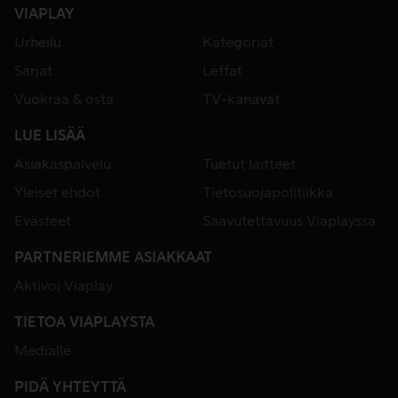
VIAPLAY
Urheilu
Kategoriat
Sarjat
Leffat
Vuokraa & osta
TV-kanavat
LUE LISÄÄ
Asiakaspalvelu
Tuetut laitteet
Yleiset ehdot
Tietosuojapolitiikka
Evästeet
Saavutettavuus Viaplayssa
PARTNERIEMME ASIAKKAAT
Aktivoi Viaplay
TIETOA VIAPLAYSTA
Medialle
PIDÄ YHTEYTTÄ