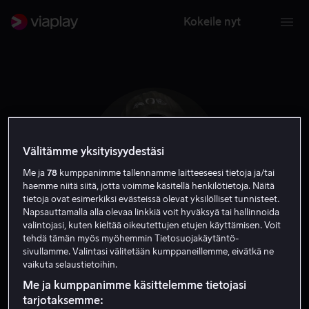
Kokeile nyt
Välitämme yksityisyydestäsi
Me ja
78
kumppanimme tallennamme laitteeseesi tietoja ja/tai
haemme niitä siitä, jotta voimme käsitellä henkilötietoja. Näitä
tietoja ovat esimerkiksi evästeissä olevat yksilölliset tunnisteet.
Napsauttamalla alla olevaa linkkiä voit hyväksyä tai hallinnoida
valintojasi, kuten kieltää oikeutettujen etujen käyttämisen. Voit
tehdä tämän myös myöhemmin Tietosuojakäytäntö-
Travis Hammer
sivullamme. Valintasi välitetään kumppaneillemme, eivätkä ne
vaikuta selaustietoihin.
Näyttelijä
Vieras
Me ja kumppanimme käsittelemme tietojasi
tarjotaksemme: