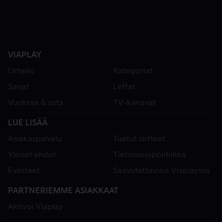
VIAPLAY
Urheilu
Kategoriat
Sarjat
Leffat
Vuokraa & osta
TV-kanavat
LUE LISÄÄ
Asiakaspalvelu
Tuetut laitteet
Yleiset ehdot
Tietosuojapolitiikka
Evästeet
Saavutettavuus Viaplayssa
PARTNERIEMME ASIAKKAAT
Aktivoi Viaplay