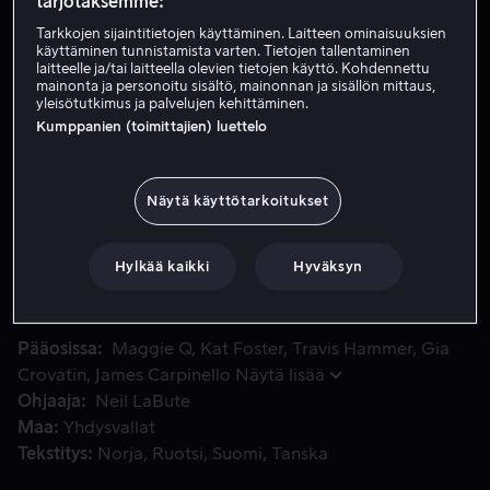
tarjotaksemme:
Vuokraa 3,99 €
Tarkkojen sijaintitietojen käyttäminen. Laitteen ominaisuuksien
käyttäminen tunnistamista varten. Tietojen tallentaminen
laitteelle ja/tai laitteella olevien tietojen käyttö. Kohdennettu
Osta 10,99 €
mainonta ja personoitu sisältö, mainonnan ja sisällön mittaus,
yleisötutkimus ja palvelujen kehittäminen.
Katso traileri
Kumppanien (toimittajien) luettelo
Näytä käyttötarkoitukset
Irakin sodan veteraani Tess valmistautuu kostoon, kun jouk
Irakin sodan veteraani Tess valmistautuu kostoon, kun
joukko hyökkää hänen siskonsa polttareihin, ja hän
huomaa, että he eivät halua jättää jälkeensä yhtään
Hylkää kaikki
Hyväksyn
todistajaa.
Pääosissa
Maggie Q
Kat Foster
Travis Hammer
Gia
Crovatin
James Carpinello
Näytä lisää
Ohjaaja
Neil LaBute
Maa
Yhdysvallat
Tekstitys
Norja
Ruotsi
Suomi
Tanska