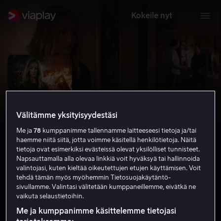
Kokeile nyt
Välitämme yksityisyydestäsi
Me ja
78
kumppanimme tallennamme laitteeseesi tietoja ja/tai
haemme niitä siitä, jotta voimme käsitellä henkilötietoja. Näitä
tietoja ovat esimerkiksi evästeissä olevat yksilölliset tunnisteet.
Napsauttamalla alla olevaa linkkiä voit hyväksyä tai hallinnoida
valintojasi, kuten kieltää oikeutettujen etujen käyttämisen. Voit
Fear the Night
tehdä tämän myös myöhemmin Tietosuojakäytäntö-
sivullamme. Valintasi välitetään kumppaneillemme, eivätkä ne
4.8
Jännitys
Toiminta
2023
1 h 28 min
K-16
vaikuta selaustietoihin.
HD
Me ja kumppanimme käsittelemme tietojasi