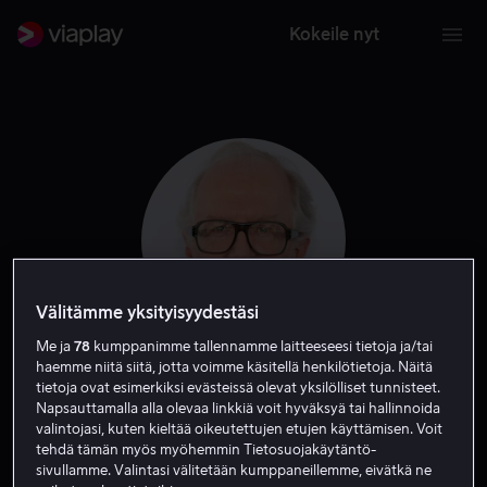
Kokeile nyt
Välitämme yksityisyydestäsi
Me ja
78
kumppanimme tallennamme laitteeseesi tietoja ja/tai
haemme niitä siitä, jotta voimme käsitellä henkilötietoja. Näitä
Tracy Letts
tietoja ovat esimerkiksi evästeissä olevat yksilölliset tunnisteet.
Napsauttamalla alla olevaa linkkiä voit hyväksyä tai hallinnoida
valintojasi, kuten kieltää oikeutettujen etujen käyttämisen. Voit
Ääni
Näyttelijä
Vieras
tehdä tämän myös myöhemmin Tietosuojakäytäntö-
sivullamme. Valintasi välitetään kumppaneillemme, eivätkä ne