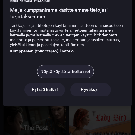
vaikuta selaustietoihin.
Me ja kumppanimme käsittelemme tietojasi
tarjotaksemme:
Tarkkojen sijaintitietojen käyttäminen. Laitteen ominaisuuksien
käyttäminen tunnistamista varten. Tietojen tallentaminen
laitteelle ja/tai laitteella olevien tietojen käyttö. Kohdennettu
mainonta ja personoitu sisältö, mainonnan ja sisällön mittaus,
yleisötutkimus ja palvelujen kehittäminen.
Kumppanien (toimittajien) luettelo
Alk. 3,99 €
Alk. 3,99 €
Näytä käyttötarkoitukset
Hylkää kaikki
Hyväksyn
Alk. 3,99 €
Alk. 3,99 €