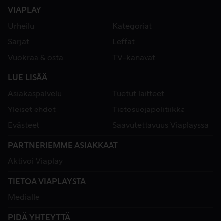
VIAPLAY
Urheilu
Kategoriat
Sarjat
Leffat
Vuokraa & osta
TV-kanavat
LUE LISÄÄ
Asiakaspalvelu
Tuetut laitteet
Yleiset ehdot
Tietosuojapolitiikka
Evästeet
Saavutettavuus Viaplayssa
PARTNERIEMME ASIAKKAAT
Aktivoi Viaplay
TIETOA VIAPLAYSTA
Medialle
PIDÄ YHTEYTTÄ