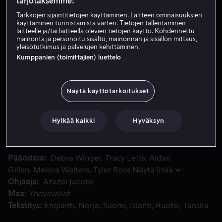
tarjotaksemme:
Tarkkojen sijaintitietojen käyttäminen. Laitteen ominaisuuksien
käyttäminen tunnistamista varten. Tietojen tallentaminen
Vuokraa 3,99 €
laitteelle ja/tai laitteella olevien tietojen käyttö. Kohdennettu
mainonta ja personoitu sisältö, mainonnan ja sisällön mittaus,
Osta 10,99 €
yleisötutkimus ja palvelujen kehittäminen.
Kumppanien (toimittajien) luettelo
Katso traileri
Näytä käyttötarkoitukset
Mary ja Michael ovat kyllästyneitä suhteeseensa. Molemmat o
Mary ja Michael ovat kyllästyneitä suhteeseensa.
Molemmat ovat toki rakastuneita – tosin eivät toisiinsa.
Hylkää kaikki
Hyväksyn
Mutta ehkä juuri se pelastaa heidät.
Pääosissa
Debra Winger
Tracy Letts
Aidan
Gillen
Melora Walters
Tyler Ross
Näytä lisää
Ohjaaja
Azazel Jacobs
Maa
Yhdysvallat
Tekstitys
Englanti
Norja
Suomi
Islanti
Ruotsi
Tanska