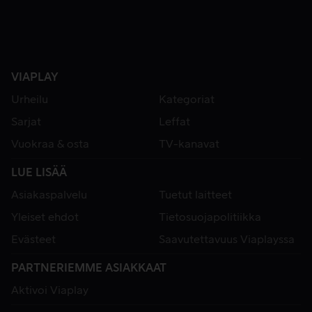
VIAPLAY
Urheilu
Kategoriat
Sarjat
Leffat
Vuokraa & osta
TV-kanavat
LUE LISÄÄ
Asiakaspalvelu
Tuetut laitteet
Yleiset ehdot
Tietosuojapolitiikka
Evästeet
Saavutettavuus Viaplayssa
PARTNERIEMME ASIAKKAAT
Aktivoi Viaplay