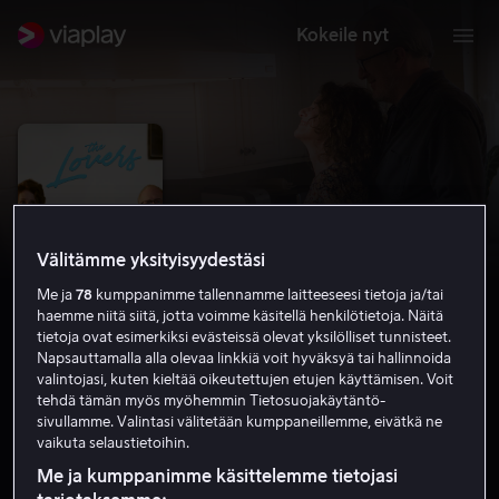
Kokeile nyt
Välitämme yksityisyydestäsi
Me ja
78
kumppanimme tallennamme laitteeseesi tietoja ja/tai
haemme niitä siitä, jotta voimme käsitellä henkilötietoja. Näitä
tietoja ovat esimerkiksi evästeissä olevat yksilölliset tunnisteet.
Napsauttamalla alla olevaa linkkiä voit hyväksyä tai hallinnoida
valintojasi, kuten kieltää oikeutettujen etujen käyttämisen. Voit
The Lovers
tehdä tämän myös myöhemmin Tietosuojakäytäntö-
sivullamme. Valintasi välitetään kumppaneillemme, eivätkä ne
6.1
Komedia
Romantiikka
2017
1 h 33 min
vaikuta selaustietoihin.
K-12
Me ja kumppanimme käsittelemme tietojasi
HD