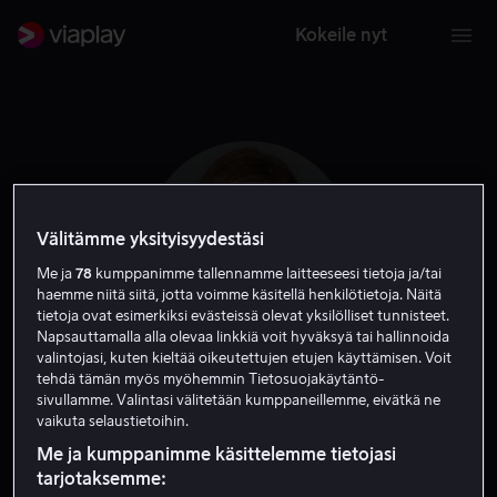
Kokeile nyt
Välitämme yksityisyydestäsi
Me ja
78
kumppanimme tallennamme laitteeseesi tietoja ja/tai
haemme niitä siitä, jotta voimme käsitellä henkilötietoja. Näitä
tietoja ovat esimerkiksi evästeissä olevat yksilölliset tunnisteet.
Napsauttamalla alla olevaa linkkiä voit hyväksyä tai hallinnoida
valintojasi, kuten kieltää oikeutettujen etujen käyttämisen. Voit
tehdä tämän myös myöhemmin Tietosuojakäytäntö-
Sarah Wayne Callies
sivullamme. Valintasi välitetään kumppaneillemme, eivätkä ne
vaikuta selaustietoihin.
Ohjaaja
Näyttelijä
Vieras
Me ja kumppanimme käsittelemme tietojasi
tarjotaksemme: