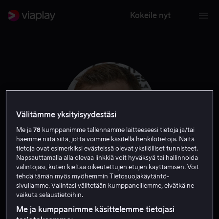
Kokeile nyt
Välitämme yksityisyydestäsi
Me ja
78
kumppanimme tallennamme laitteeseesi tietoja ja/tai
haemme niitä siitä, jotta voimme käsitellä henkilötietoja. Näitä
tietoja ovat esimerkiksi evästeissä olevat yksilölliset tunnisteet.
Napsauttamalla alla olevaa linkkiä voit hyväksyä tai hallinnoida
valintojasi, kuten kieltää oikeutettujen etujen käyttämisen. Voit
Rasmus Heide
tehdä tämän myös myöhemmin Tietosuojakäytäntö-
sivullamme. Valintasi välitetään kumppaneillemme, eivätkä ne
vaikuta selaustietoihin.
Kirjoittaja
Ohjaaja
Me ja kumppanimme käsittelemme tietojasi