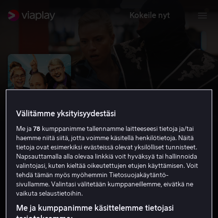
Kokeile nyt
Välitämme yksityisyydestäsi
Me ja
78
kumppanimme tallennamme laitteeseesi tietoja ja/tai
haemme niitä siitä, jotta voimme käsitellä henkilötietoja. Näitä
tietoja ovat esimerkiksi evästeissä olevat yksilölliset tunnisteet.
Napsauttamalla alla olevaa linkkiä voit hyväksyä tai hallinnoida
valintojasi, kuten kieltää oikeutettujen etujen käyttämisen. Voit
Mall Cops
tehdä tämän myös myöhemmin Tietosuojakäytäntö-
sivullamme. Valintasi välitetään kumppaneillemme, eivätkä ne
2.2
Komedia
2021
1 h 25 min
K-12
vaikuta selaustietoihin.
HD
Me ja kumppanimme käsittelemme tietojasi