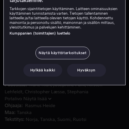
tarjotaksemme:
Vuokraa 4,99 €
Tarkkojen sijaintitietojen käyttäminen. Laitteen ominaisuuksien
käyttäminen tunnistamista varten. Tietojen tallentaminen
laitteelle ja/tai laitteella olevien tietojen käyttö. Kohdennettu
Osta 8,99 €
mainonta ja personoitu sisältö, mainonnan ja sisällön mittaus,
yleisötutkimus ja palvelujen kehittäminen.
Katso traileri
Kumppanien (toimittajien) luettelo
Näytä käyttötarkoitukset
Kun ostoskeskuksen johtaja haluaa säästää vartijoista, ryht
Kun ostoskeskuksen johtaja haluaa säästää vartijoista,
ryhtyy kaksi heistä varastelemaan ostoskeskukselta
todistaakseen, että heitä tarvitaan.
Hylkää kaikki
Hyväksyn
Pääosissa
Rune Klan
Josephine Park
Kirsten
Lehfeldt
Christopher Læssø
Stephania
Potalivo
Näytä lisää
Ohjaaja
Rasmus Heide
Maa
Tanska
Tekstitys
Norja
Tanska
Suomi
Ruotsi