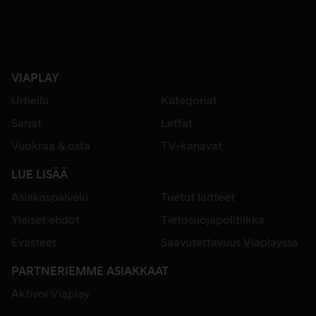
VIAPLAY
Urheilu
Kategoriat
Sarjat
Leffat
Vuokraa & osta
TV-kanavat
LUE LISÄÄ
Asiakaspalvelu
Tuetut laitteet
Yleiset ehdot
Tietosuojapolitiikka
Evästeet
Saavutettavuus Viaplayssa
PARTNERIEMME ASIAKKAAT
Aktivoi Viaplay