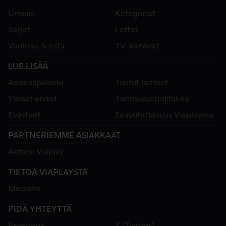
Urheilu
Kategoriat
Sarjat
Leffat
Vuokraa & osta
TV-kanavat
LUE LISÄÄ
Asiakaspalvelu
Tuetut laitteet
Yleiset ehdot
Tietosuojapolitiikka
Evästeet
Saavutettavuus Viaplayssa
PARTNERIEMME ASIAKKAAT
Aktivoi Viaplay
TIETOA VIAPLAYSTA
Medialle
PIDÄ YHTEYTTÄ
Facebook
X (Twitter)