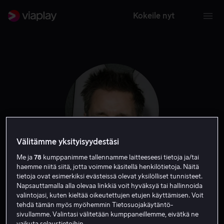
Kokeile nyt
Välitämme yksityisyydestäsi
Me ja
78
kumppanimme tallennamme laitteeseesi tietoja ja/tai
haemme niitä siitä, jotta voimme käsitellä henkilötietoja. Näitä
Paddy Considine
tietoja ovat esimerkiksi evästeissä olevat yksilölliset tunnisteet.
Napsauttamalla alla olevaa linkkiä voit hyväksyä tai hallinnoida
valintojasi, kuten kieltää oikeutettujen etujen käyttämisen. Voit
Näyttelijä
Ohjaaja
tehdä tämän myös myöhemmin Tietosuojakäytäntö-
sivullamme. Valintasi välitetään kumppaneillemme, eivätkä ne
vaikuta selaustietoihin.