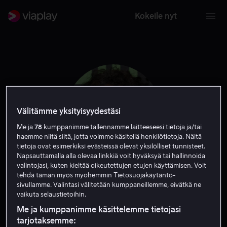
Kokeile nyt
Välitämme yksityisyydestäsi
Me ja
78
kumppanimme tallennamme laitteeseesi tietoja ja/tai
haemme niitä siitä, jotta voimme käsitellä henkilötietoja. Näitä
tietoja ovat esimerkiksi evästeissä olevat yksilölliset tunnisteet.
Napsauttamalla alla olevaa linkkiä voit hyväksyä tai hallinnoida
valintojasi, kuten kieltää oikeutettujen etujen käyttämisen. Voit
tehdä tämän myös myöhemmin Tietosuojakäytäntö-
Naveen Andrews
sivullamme. Valintasi välitetään kumppaneillemme, eivätkä ne
vaikuta selaustietoihin.
Näyttelijä
Me ja kumppanimme käsittelemme tietojasi
tarjotaksemme: