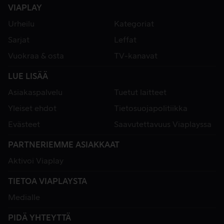
VIAPLAY
Urheilu
Kategoriat
Sarjat
Leffat
Vuokraa & osta
TV-kanavat
LUE LISÄÄ
Asiakaspalvelu
Tuetut laitteet
Yleiset ehdot
Tietosuojapolitiikka
Evästeet
Saavutettavuus Viaplayssa
PARTNERIEMME ASIAKKAAT
Aktivoi Viaplay
TIETOA VIAPLAYSTA
Medialle
PIDÄ YHTEYTTÄ