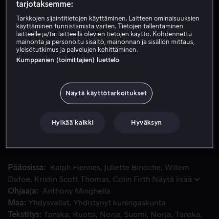
tarjotaksemme:
Tarkkojen sijaintitietojen käyttäminen. Laitteen ominaisuuksien
Vuokraa 3,99 €
käyttäminen tunnistamista varten. Tietojen tallentaminen
laitteelle ja/tai laitteella olevien tietojen käyttö. Kohdennettu
mainonta ja personoitu sisältö, mainonnan ja sisällön mittaus,
Osta 10,99 €
yleisötutkimus ja palvelujen kehittäminen.
Kumppanien (toimittajien) luettelo
Katso traileri
Näytä käyttötarkoitukset
Lentokone ammutaan alas toisen maailmansodan viime hetkil
Lentokone ammutaan alas toisen maailmansodan viime
hetkillä. Hengissä selvinnyt kasvoton ja nimetön lentäjä
Hylkää kaikki
Hyväksyn
pääsee sairaanhoitajan, jonka oma elämä on pirstaleina,
potilaaksi.
Pääosissa
Ralph Fiennes
Juliette Binoche
Willem
Dafoe
Kristin Scott Thomas
Colin Firth
Näytä lisää
Ohjaaja
Anthony Minghella
Maa
Yhdysvallat
Yhdistynyt kuningaskunta
Tekstitys
Tanska
Ruotsi
Norja
Suomi
Norja
Tanska