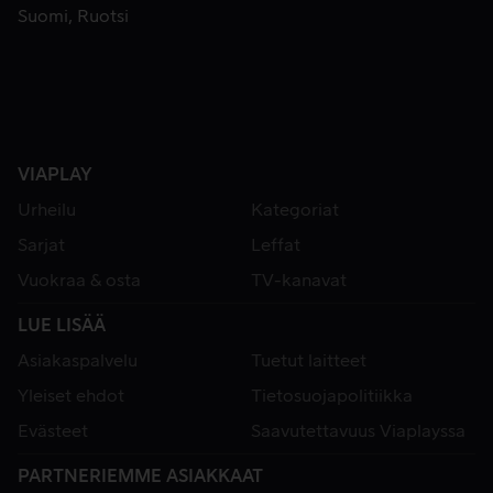
Suomi
Ruotsi
VIAPLAY
Urheilu
Kategoriat
Sarjat
Leffat
Vuokraa & osta
TV-kanavat
LUE LISÄÄ
Asiakaspalvelu
Tuetut laitteet
Yleiset ehdot
Tietosuojapolitiikka
Evästeet
Saavutettavuus Viaplayssa
PARTNERIEMME ASIAKKAAT