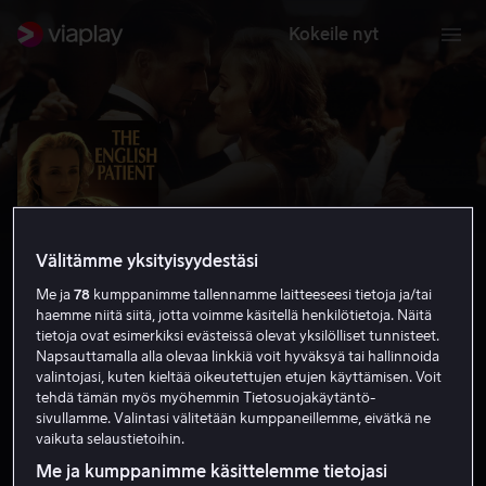
Kokeile nyt
Välitämme yksityisyydestäsi
Me ja
78
kumppanimme tallennamme laitteeseesi tietoja ja/tai
haemme niitä siitä, jotta voimme käsitellä henkilötietoja. Näitä
tietoja ovat esimerkiksi evästeissä olevat yksilölliset tunnisteet.
Napsauttamalla alla olevaa linkkiä voit hyväksyä tai hallinnoida
valintojasi, kuten kieltää oikeutettujen etujen käyttämisen. Voit
Englantilainen potilas
tehdä tämän myös myöhemmin Tietosuojakäytäntö-
sivullamme. Valintasi välitetään kumppaneillemme, eivätkä ne
7.4
Draama
Romantiikka
1996
2 h 35 min
vaikuta selaustietoihin.
K-12
Me ja kumppanimme käsittelemme tietojasi
HD