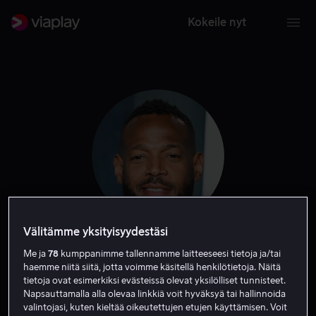
Kokeile nyt
Välitämme yksityisyydestäsi
Marlon Wayans
Me ja
78
kumppanimme tallennamme laitteeseesi tietoja ja/tai
haemme niitä siitä, jotta voimme käsitellä henkilötietoja. Näitä
tietoja ovat esimerkiksi evästeissä olevat yksilölliset tunnisteet.
Tuottaja
Näyttelijä
Ääni
Kirjoittaja
Napsauttamalla alla olevaa linkkiä voit hyväksyä tai hallinnoida
valintojasi, kuten kieltää oikeutettujen etujen käyttämisen. Voit