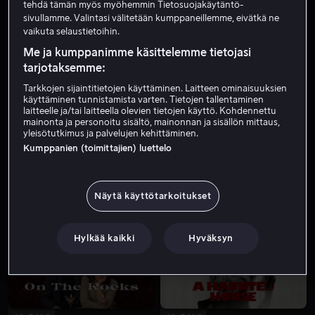
tehdä tämän myös myöhemmin Tietosuojakäytäntö-
sivullamme. Valintasi välitetään kumppaneillemme, eivätkä ne
vaikuta selaustietoihin.
Me ja kumppanimme käsittelemme tietojasi
tarjotaksemme:
Tarkkojen sijaintitietojen käyttäminen. Laitteen ominaisuuksien
käyttäminen tunnistamista varten. Tietojen tallentaminen
laitteelle ja/tai laitteella olevien tietojen käyttö. Kohdennettu
mainonta ja personoitu sisältö, mainonnan ja sisällön mittaus,
Osta 18,99 €
Alk. 4,99 €
yleisötutkimus ja palvelujen kehittäminen.
Kumppanien (toimittajien) luettelo
Näytä käyttötarkoitukset
Hylkää kaikki
Hyväksyn