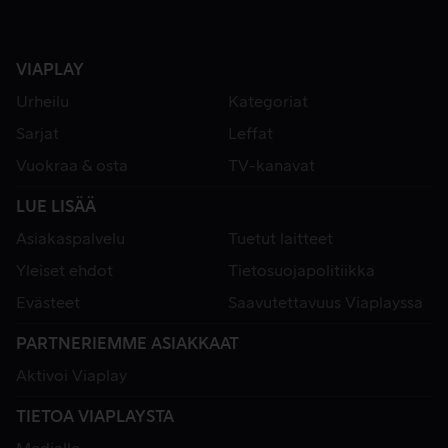
VIAPLAY
Urheilu
Kategoriat
Sarjat
Leffat
Vuokraa & osta
TV-kanavat
LUE LISÄÄ
Asiakaspalvelu
Tuetut laitteet
Yleiset ehdot
Tietosuojapolitiikka
Evästeet
Saavutettavuus Viaplayssa
PARTNERIEMME ASIAKKAAT
Aktivoi Viaplay
TIETOA VIAPLAYSTA