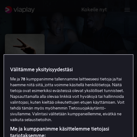
Kokeile nyt
Välitämme yksityisyydestäsi
Me ja
78
kumppanimme tallennamme laitteeseesi tietoja ja/tai
haemme niitä siitä, jotta voimme käsitellä henkilötietoja. Näitä
tietoja ovat esimerkiksi evästeissä olevat yksilölliset tunnisteet.
Napsauttamalla alla olevaa linkkiä voit hyväksyä tai hallinnoida
valintojasi, kuten kieltää oikeutettujen etujen käyttämisen. Voit
A Haunted House
tehdä tämän myös myöhemmin Tietosuojakäytäntö-
sivullamme. Valintasi välitetään kumppaneillemme, eivätkä ne
5.1
Komedia
Kauhu
2013
1 h 22 min
K-12
vaikuta selaustietoihin.
HD
Me ja kumppanimme käsittelemme tietojasi
tarjotaksemme: