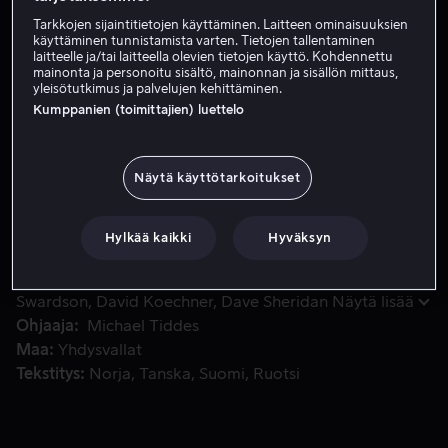
Tarkkojen sijaintitietojen käyttäminen. Laitteen ominaisuuksien
Vuokraa 3,99 €
käyttäminen tunnistamista varten. Tietojen tallentaminen
laitteelle ja/tai laitteella olevien tietojen käyttö. Kohdennettu
Osta 9,99 €
mainonta ja personoitu sisältö, mainonnan ja sisällön mittaus,
yleisötutkimus ja palvelujen kehittäminen.
Kumppanien (toimittajien) luettelo
Malcom ja Keisha muuttavat unelmiensa taloon aloittaaksee
Malcom ja Keisha muuttavat unelmiensa taloon
aloittaakseen yhteisen elämänsä. Pian talossa alkaa
Näytä käyttötarkoitukset
tapahtua mystisiä asioita ja selviää, etteivät he olekaan
kahden vaan Keishan on demonin riivaama.
Hylkää kaikki
Hyväksyn
Pääosissa
Marlon Wayans
Essence Atkins
Nick
Swardson
David Koechner
Dave Sheridan
Näytä lisää
Ohjaaja
Michael Tiddes
Maa
Yhdysvallat
Tekstitys
Norja
Tanska
Suomi
Ruotsi