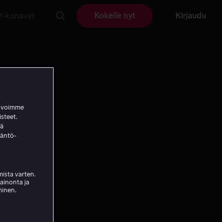
V-kanavat
Kokeile nyt
Kirjaudu
a voimme
isteet.
ää
täntö-
ista varten.
mainonta ja
minen.