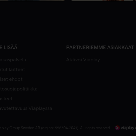
E LISÄÄ
PARTNERIEMME ASIAKKAAT
iakaspalvelu
Aktivoi Viaplay
tut laitteet
iset ehdot
tosuojapolitiikka
ästeet
avutettavuus Viaplayssa
aplay Group Sweden AB (org.no: 556304-7041). All rights reserved.