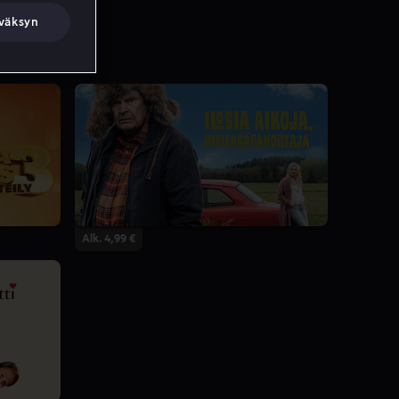
väksyn
Alk. 4,99 €