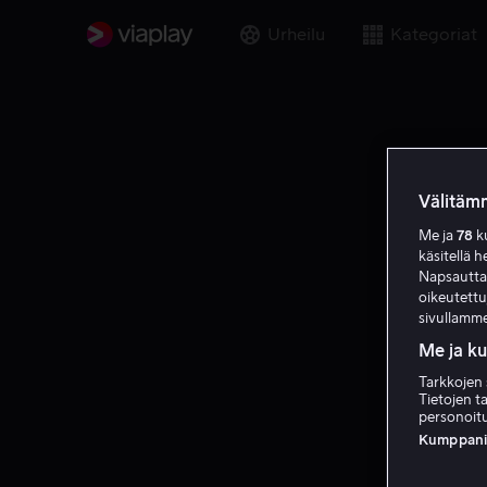
Urheilu
Kategoriat
Välitämm
Me ja
78
ku
käsitellä h
Napsauttama
oikeutett
sivullamme
Me ja k
Tarkkojen 
Tietojen ta
personoitu
Kumppanien