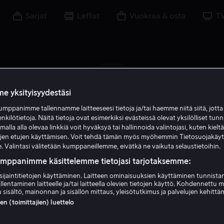
Sarjat
Leffat
Vuokraa & osta
T
e yksityisyydestäsi
M P
mppanimme tallennamme laitteeseesi tietoja ja/tai haemme niitä siitä, jott
enkilötietoja. Näitä tietoja ovat esimerkiksi evästeissä olevat yksilölliset tunn
lla alla olevaa linkkiä voit hyväksyä tai hallinnoida valintojasi, kuten kielt
ujen etujen käyttämisen. Voit tehdä tämän myös myöhemmin Tietosuojakäy
. Valintasi välitetään kumppaneillemme, eivätkä ne vaikuta selaustietoihin.
umppanimme käsittelemme tietojasi tarjotaksemme:
sijaintitietojen käyttäminen. Laitteen ominaisuuksien käyttäminen tunnistam
Mari Perankoski
llentaminen laitteelle ja/tai laitteella olevien tietojen käyttö. Kohdennettu 
 sisältö, mainonnan ja sisällön mittaus, yleisötutkimus ja palvelujen kehittä
 (toimittajien) luettelo
Näyttelijä