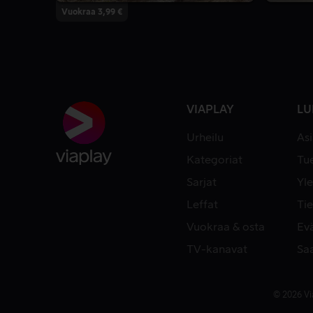
Vuokraa 3,99 €
VIAPLAY
LU
Urheilu
As
Kategoriat
Tue
Sarjat
Yle
Leffat
Tie
Vuokraa & osta
Ev
TV-kanavat
Sa
© 2026 Vi