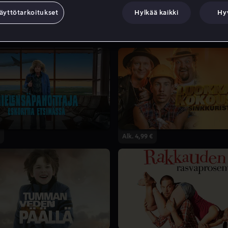
äyttötarkoitukset
Hylkää kaikki
Hy
Alk. 4,99 €