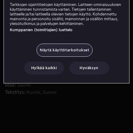
Tarkkojen sijaintitietojen käyttäminen. Laitteen ominaisuuksien
Tilaa nyt
käyttäminen tunnistamista varten. Tietojen tallentaminen
laitteelle ja/tai laitteella olevien tietojen käyttö. Kohdennettu
mainonta ja personoitu sisältö, mainonnan ja sisällön mittaus,
yleisötutkimus ja palvelujen kehittäminen.
Kumppanien (toimittajien) luettelo
Romaaniin perustuva elokuva on liikuttava ja herkkävireine
Romaaniin perustuva elokuva on liikuttava ja
herkkävireinen kasvutarina pojasta, joka joutuu
selviytymään rakkauden ja pelon välissä.
Näytä käyttötarkoitukset
Pääosissa
Olavi Angervo
Samuli Edelmann
Matleena
Hylkää kaikki
Hyväksyn
Kuusniemi
Ismo Kallio
Milja Tuunainen
Näytä lisää
Ohjaaja
Peter Franzén
Maa
Suomi
Tekstitys
Ruotsi
Suomi