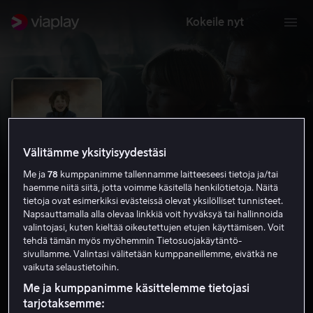
Kokeile nyt
Välitämme yksityisyydestäsi
Me ja
78
kumppanimme tallennamme laitteeseesi tietoja ja/tai
haemme niitä siitä, jotta voimme käsitellä henkilötietoja. Näitä
tietoja ovat esimerkiksi evästeissä olevat yksilölliset tunnisteet.
Napsauttamalla alla olevaa linkkiä voit hyväksyä tai hallinnoida
valintojasi, kuten kieltää oikeutettujen etujen käyttämisen. Voit
tehdä tämän myös myöhemmin Tietosuojakäytäntö-
Tumman veden päällä
sivullamme. Valintasi välitetään kumppaneillemme, eivätkä ne
vaikuta selaustietoihin.
6.5
Draama
2013
1 h 42 min
K-12
Me ja kumppanimme käsittelemme tietojasi
HD
tarjotaksemme: