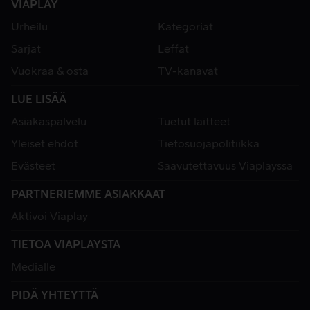
VIAPLAY
Urheilu
Kategoriat
Sarjat
Leffat
Vuokraa & osta
TV-kanavat
LUE LISÄÄ
Asiakaspalvelu
Tuetut laitteet
Yleiset ehdot
Tietosuojapolitiikka
Evästeet
Saavutettavuus Viaplayssa
PARTNERIEMME ASIAKKAAT
Aktivoi Viaplay
TIETOA VIAPLAYSTA
Medialle
PIDÄ YHTEYTTÄ