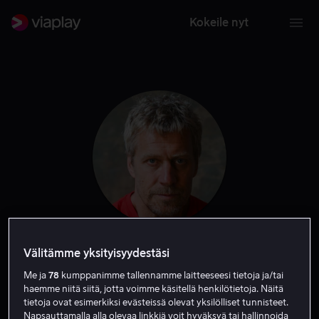
Kokeile nyt
Magnus Krepper
Välitämme yksityisyydestäsi
Me ja
78
kumppanimme tallennamme laitteeseesi tietoja ja/tai
haemme niitä siitä, jotta voimme käsitellä henkilötietoja. Näitä
Näyttelijä
tietoja ovat esimerkiksi evästeissä olevat yksilölliset tunnisteet.
Napsauttamalla alla olevaa linkkiä voit hyväksyä tai hallinnoida