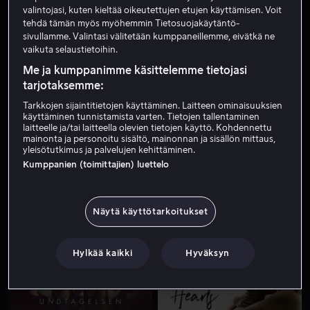
valintojasi, kuten kieltää oikeutettujen etujen käyttämisen. Voit
tehdä tämän myös myöhemmin Tietosuojakäytäntö-
sivullamme. Valintasi välitetään kumppaneillemme, eivätkä ne
vaikuta selaustietoihin.
Me ja kumppanimme käsittelemme tietojasi
tarjotaksemme:
Tarkkojen sijaintitietojen käyttäminen. Laitteen ominaisuuksien
käyttäminen tunnistamista varten. Tietojen tallentaminen
Alk. 4,99 €
Alk. 4,99 €
laitteelle ja/tai laitteella olevien tietojen käyttö. Kohdennettu
mainonta ja personoitu sisältö, mainonnan ja sisällön mittaus,
yleisötutkimus ja palvelujen kehittäminen.
Kumppanien (toimittajien) luettelo
Näytä käyttötarkoitukset
Alk. 4,99 €
Hylkää kaikki
Hyväksyn