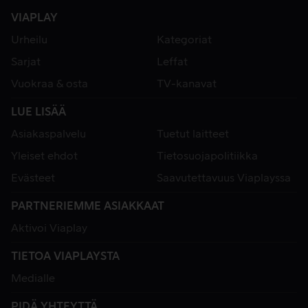
VIAPLAY
Urheilu
Kategoriat
Sarjat
Leffat
Vuokraa & osta
TV-kanavat
LUE LISÄÄ
Asiakaspalvelu
Tuetut laitteet
Yleiset ehdot
Tietosuojapolitiikka
Evästeet
Saavutettavuus Viaplayssa
PARTNERIEMME ASIAKKAAT
Aktivoi Viaplay
TIETOA VIAPLAYSTA
Medialle
PIDÄ YHTEYTTÄ