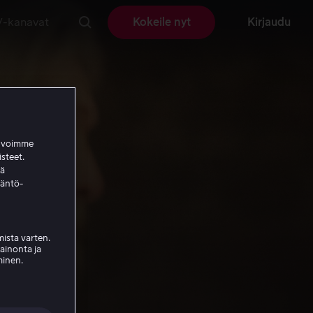
V-kanavat
Kokeile nyt
Kirjaudu
a voimme
isteet.
ää
täntö-
ista varten.
mainonta ja
minen.