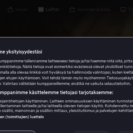
Sarjat
Leffat
Vuokraa & osta
T
e yksityisyydestäsi
mppanimme tallennamme laitteeseesi tietoja ja/tai haemme niitä siitä, jott
enkilötietoja. Näitä tietoja ovat esimerkiksi evästeissä olevat yksilölliset tunn
lla alla olevaa linkkiä voit hyväksyä tai hallinnoida valintojasi, kuten kielt
ujen etujen käyttämisen. Voit tehdä tämän myös myöhemmin Tietosuojakäy
. Valintasi välitetään kumppaneillemme, eivätkä ne vaikuta selaustietoihin.
umppanimme käsittelemme tietojasi tarjotaksemme:
sijaintitietojen käyttäminen. Laitteen ominaisuuksien käyttäminen tunnistam
llentaminen laitteelle ja/tai laitteella olevien tietojen käyttö. Kohdennettu 
 sisältö, mainonnan ja sisällön mittaus, yleisötutkimus ja palvelujen kehittä
 (toimittajien) luettelo