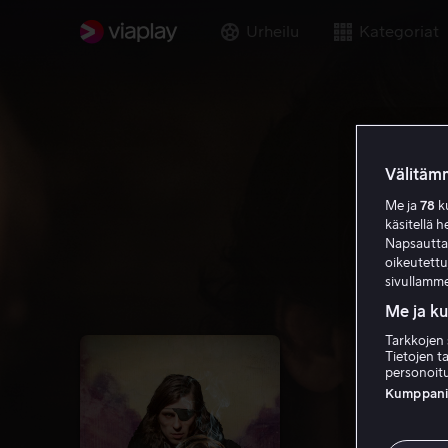
Urheilu
Kategoriat
Välitämm
Me ja
78
ku
käsitellä h
Napsauttama
oikeutett
sivullamme
Me ja k
Tarkkojen 
Tietojen ta
personoitu
Kumppanien