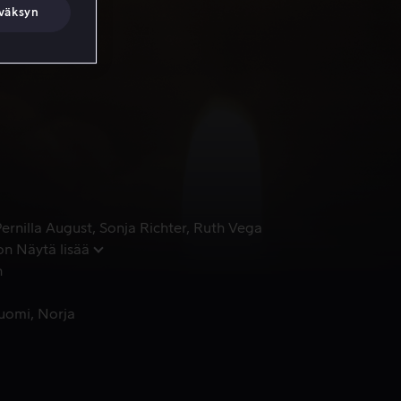
väksyn
ernilla August
Sonja Richter
Ruth Vega
on
Näytä lisää
n
uomi
Norja