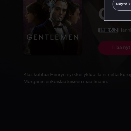
Näytä k
Gen
6.2
Jänn
Tilaa nyt
Klas kohtaa Henryn nyrkkeilyklubilla nimeltä Eur
Klas kohtaa Henryn nyrkkeilyklubilla nimeltä Euro
Morganin erikoislaatuiseen maailmaan.