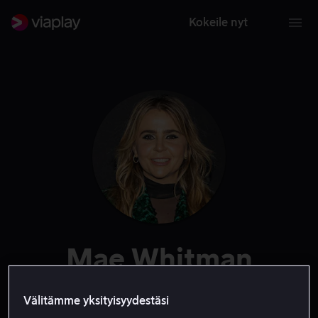
Kokeile nyt
Mae Whitman
Näyttelijä
Vieras
Ääni
Välitämme yksityisyydestäsi