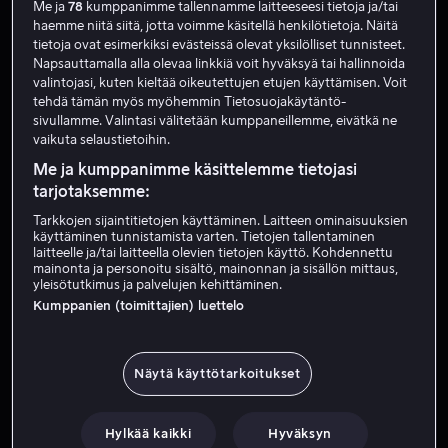
Me ja
78
kumppanimme tallennamme laitteeseesi tietoja ja/tai
haemme niitä siitä, jotta voimme käsitellä henkilötietoja. Näitä
tietoja ovat esimerkiksi evästeissä olevat yksilölliset tunnisteet.
Napsauttamalla alla olevaa linkkiä voit hyväksyä tai hallinnoida
valintojasi, kuten kieltää oikeutettujen etujen käyttämisen. Voit
tehdä tämän myös myöhemmin Tietosuojakäytäntö-
sivullamme. Valintasi välitetään kumppaneillemme, eivätkä ne
vaikuta selaustietoihin.
Me ja kumppanimme käsittelemme tietojasi
Alk. 3,99 €
Alk. 3,99 €
tarjotaksemme:
Tarkkojen sijaintitietojen käyttäminen. Laitteen ominaisuuksien
käyttäminen tunnistamista varten. Tietojen tallentaminen
laitteelle ja/tai laitteella olevien tietojen käyttö. Kohdennettu
mainonta ja personoitu sisältö, mainonnan ja sisällön mittaus,
yleisötutkimus ja palvelujen kehittäminen.
Kumppanien (toimittajien) luettelo
Alk. 3,99 €
Alk. 3,99 €
Näytä käyttötarkoitukset
Hylkää kaikki
Hyväksyn