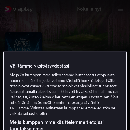
Kokeile nyt
Välitämme yksityisyydestäsi
Me ja
78
kumppanimme tallennamme laitteeseesi tietoja ja/tai
haemme niitä siitä, jotta voimme käsitellä henkilötietoja. Näitä
tietoja ovat esimerkiksi evästeissä olevat yksilölliset tunnisteet.
Napsauttamalla alla olevaa linkkiä voit hyväksyä tai hallinnoida
valintojasi, kuten kieltää oikeutettujen etujen käyttämisen. Voit
Secret of the Wings
tehdä tämän myös myöhemmin Tietosuojakäytäntö-
sivullamme. Valintasi välitetään kumppaneillemme, eivätkä ne
7.0
Perhe-elokuva
Lapsille
2012
1 h 13 min
vaikuta selaustietoihin.
S
Me ja kumppanimme käsittelemme tietojasi
HD
tarjotaksemme: