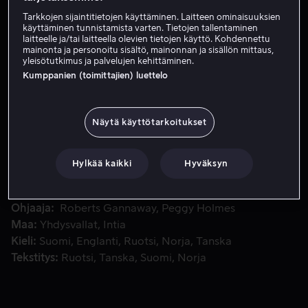
Tarkkojen sijaintitietojen käyttäminen. Laitteen ominaisuuksien
käyttäminen tunnistamista varten. Tietojen tallentaminen
Vuokraa 3,99 €
laitteelle ja/tai laitteella olevien tietojen käyttö. Kohdennettu
mainonta ja personoitu sisältö, mainonnan ja sisällön mittaus,
yleisötutkimus ja palvelujen kehittäminen.
Osta 13,99 €
Kumppanien (toimittajien) luettelo
Helinä-keiju, Periwinkle ja ystävät uskaltautuvat Talvimetsä
Helinä-keiju, Periwinkle ja ystävät uskaltautuvat
Näytä käyttötarkoitukset
Talvimetsään etsimään keijusiipien salaisuutta.
Hylkää kaikki
Hyväksyn
Pääosissa
Roberts Gannaway
Peggy Holmes
Jane
Horrocks
Jesse McCartney
Debby Ryan
Näytä lisää
Ohjaaja
Roberts Gannaway
Peggy Holmes
Maa
Yhdysvallat
Intia
Kieli
Suomi
Englanti
Ruotsi
Norja
Tanska
Tekstitys
Ruotsi
Tanska
Suomi
Norja