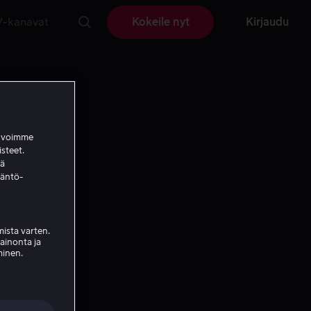
V-kanavat
Kokeile nyt
Kirjaudu
a voimme
isteet.
ää
täntö-
ista varten.
mainonta ja
minen.