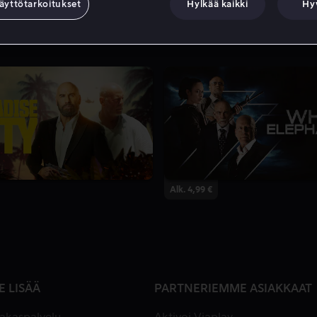
äyttötarkoitukset
Hylkää kaikki
Hy
Alk. 4,99 €
E LISÄÄ
PARTNERIEMME ASIAKKAAT