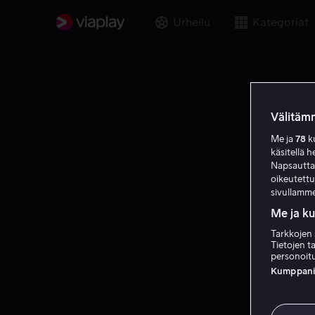
Urheilu
Kategoriat
Välitämm
Me ja
78
ku
käsitellä h
Napsauttama
oikeutett
sivullamme
Me ja k
Tarkkojen 
Tietojen ta
personoitu
Kumppanien