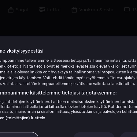
Sarjat
Leffat
Vuokraa & osta
T
e yksityisyydestäsi
mppanimme tallennamme laitteeseesi tietoja ja/tai haemme niitä siitä, jott
enkilötietoja. Näitä tietoja ovat esimerkiksi evästeissä olevat yksilölliset tunn
lla alla olevaa linkkiä voit hyväksyä tai hallinnoida valintojasi, kuten kielt
ujen etujen käyttämisen. Voit tehdä tämän myös myöhemmin Tietosuojakäy
. Valintasi välitetään kumppaneillemme, eivätkä ne vaikuta selaustietoihin.
umppanimme käsittelemme tietojasi tarjotaksemme:
sijaintitietojen käyttäminen. Laitteen ominaisuuksien käyttäminen tunnistam
llentaminen laitteelle ja/tai laitteella olevien tietojen käyttö. Kohdennettu 
Lorenzo Antonucci
 sisältö, mainonnan ja sisällön mittaus, yleisötutkimus ja palvelujen kehittä
 (toimittajien) luettelo
Näyttelijä
Tuotannonjohtaja