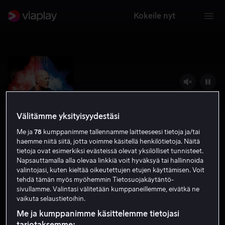
Kokeile nyt
Välitämme yksityisyydestäsi
Me ja
78
kumppanimme tallennamme laitteeseesi tietoja ja/tai
haemme niitä siitä, jotta voimme käsitellä henkilötietoja. Näitä
tietoja ovat esimerkiksi evästeissä olevat yksilölliset tunnisteet.
Napsauttamalla alla olevaa linkkiä voit hyväksyä tai hallinnoida
valintojasi, kuten kieltää oikeutettujen etujen käyttämisen. Voit
Detective Knight: Independence
tehdä tämän myös myöhemmin Tietosuojakäytäntö-
sivullamme. Valintasi välitetään kumppaneillemme, eivätkä ne
3.4
Jännitys
Toiminta
2023
1 h 27 min
K-16
vaikuta selaustietoihin.
HD
Me ja kumppanimme käsittelemme tietojasi
tarjotaksemme: