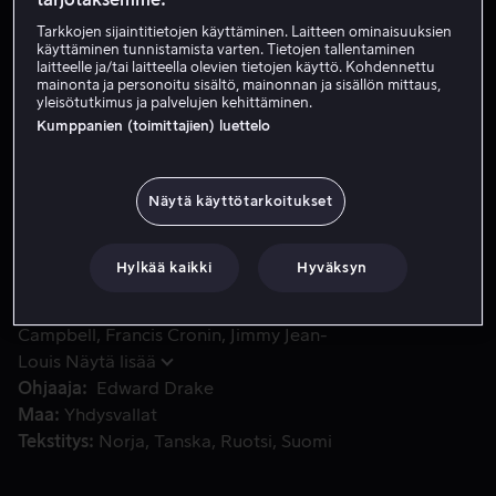
Tarkkojen sijaintitietojen käyttäminen. Laitteen ominaisuuksien
Tilaa nyt
käyttäminen tunnistamista varten. Tietojen tallentaminen
laitteelle ja/tai laitteella olevien tietojen käyttö. Kohdennettu
Katso traileri
mainonta ja personoitu sisältö, mainonnan ja sisällön mittaus,
yleisötutkimus ja palvelujen kehittäminen.
Kumppanien (toimittajien) luettelo
Rikosetsivä James Knightin viime hetken komennus itsenäisy
Rikosetsivä James Knightin viime hetken komennus
itsenäisyyspäivän juhlallisuuksien turvaajana muuttuu
Näytä käyttötarkoitukset
kilpailuksi aikaa vastaan kun hän yrittää estää
häiriintynyttä ambulanssikuskia vaarantamasta juhlia.
Hylkää kaikki
Hyväksyn
Pääosissa
Bruce Willis
Lorenzo Antonucci
Dax
Campbell
Francis Cronin
Jimmy Jean-
Louis
Näytä lisää
Ohjaaja
Edward Drake
Maa
Yhdysvallat
Tekstitys
Norja
Tanska
Ruotsi
Suomi