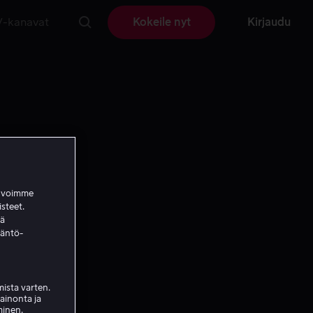
V-kanavat
Kokeile nyt
Kirjaudu
a voimme
isteet.
ää
täntö-
ista varten.
mainonta ja
minen.