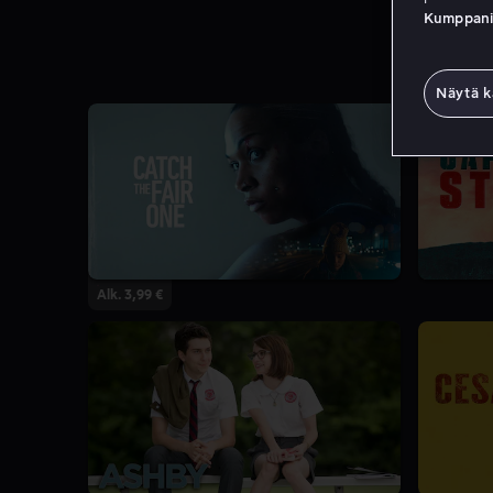
Kumppanien
Näytä k
Alk. 3,99 €