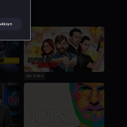
väksyn
Alk. 3,99 €