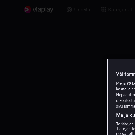
Urheilu
Kategoriat
Välitämm
Me ja
78
ku
käsitellä h
Napsauttama
oikeutett
sivullamme
Me ja k
Tarkkojen 
Tietojen ta
personoitu