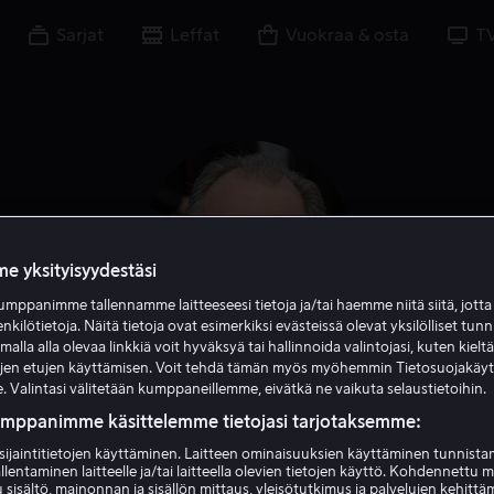
Sarjat
Leffat
Vuokraa & osta
T
e yksityisyydestäsi
mppanimme tallennamme laitteeseesi tietoja ja/tai haemme niitä siitä, jott
enkilötietoja. Näitä tietoja ovat esimerkiksi evästeissä olevat yksilölliset tunn
lla alla olevaa linkkiä voit hyväksyä tai hallinnoida valintojasi, kuten kielt
ujen etujen käyttämisen. Voit tehdä tämän myös myöhemmin Tietosuojakäy
. Valintasi välitetään kumppaneillemme, eivätkä ne vaikuta selaustietoihin.
Kevin Dunn
umppanimme käsittelemme tietojasi tarjotaksemme:
Näyttelijä
Vieras
sijaintitietojen käyttäminen. Laitteen ominaisuuksien käyttäminen tunnistam
llentaminen laitteelle ja/tai laitteella olevien tietojen käyttö. Kohdennettu 
 sisältö, mainonnan ja sisällön mittaus, yleisötutkimus ja palvelujen kehittä