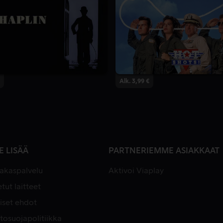
Alk. 3,99 €
E LISÄÄ
PARTNERIEMME ASIAKKAAT
iakaspalvelu
Aktivoi Viaplay
tut laitteet
iset ehdot
tosuojapolitiikka