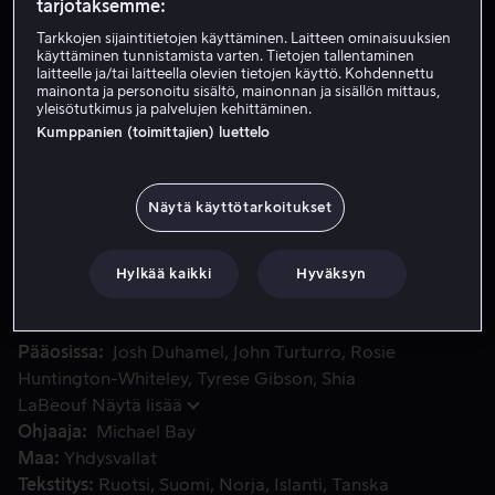
tarjotaksemme:
Vuokraa 3,99 €
Tarkkojen sijaintitietojen käyttäminen. Laitteen ominaisuuksien
käyttäminen tunnistamista varten. Tietojen tallentaminen
laitteelle ja/tai laitteella olevien tietojen käyttö. Kohdennettu
Osta 10,99 €
mainonta ja personoitu sisältö, mainonnan ja sisällön mittaus,
yleisötutkimus ja palvelujen kehittäminen.
Katso traileri
Kumppanien (toimittajien) luettelo
Näytä käyttötarkoitukset
Menneisyydessä sattunut mystinen tapahtuma uhkaa sytyttä
Menneisyydessä sattunut mystinen tapahtuma uhkaa
sytyttää sen mittaluokan sodan, etteivät Transformerit
pysty yksin pelastamaan planeettaa. Sam Witwickyn ja
Hylkää kaikki
Hyväksyn
Autobottien on taisteltava pimeyttä vastaan.
Pääosissa
Josh Duhamel
John Turturro
Rosie
Huntington-Whiteley
Tyrese Gibson
Shia
LaBeouf
Näytä lisää
Ohjaaja
Michael Bay
Maa
Yhdysvallat
Tekstitys
Ruotsi
Suomi
Norja
Islanti
Tanska