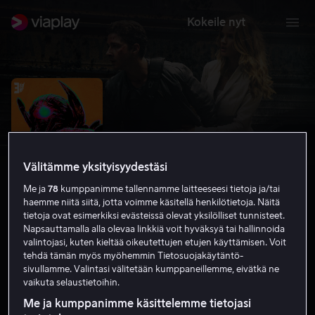
Kokeile nyt
Välitämme yksityisyydestäsi
Me ja
78
kumppanimme tallennamme laitteeseesi tietoja ja/tai
haemme niitä siitä, jotta voimme käsitellä henkilötietoja. Näitä
tietoja ovat esimerkiksi evästeissä olevat yksilölliset tunnisteet.
Napsauttamalla alla olevaa linkkiä voit hyväksyä tai hallinnoida
valintojasi, kuten kieltää oikeutettujen etujen käyttämisen. Voit
Transformers 3 - Kuun pimeä puoli
tehdä tämän myös myöhemmin Tietosuojakäytäntö-
sivullamme. Valintasi välitetään kumppaneillemme, eivätkä ne
6.2
Scifi
Toiminta
2011
2 h 27 min
K-12
vaikuta selaustietoihin.
HD
Me ja kumppanimme käsittelemme tietojasi