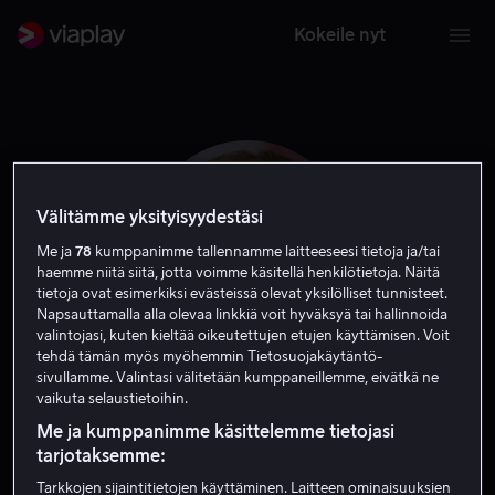
Kokeile nyt
Välitämme yksityisyydestäsi
Me ja
78
kumppanimme tallennamme laitteeseesi tietoja ja/tai
haemme niitä siitä, jotta voimme käsitellä henkilötietoja. Näitä
tietoja ovat esimerkiksi evästeissä olevat yksilölliset tunnisteet.
Napsauttamalla alla olevaa linkkiä voit hyväksyä tai hallinnoida
valintojasi, kuten kieltää oikeutettujen etujen käyttämisen. Voit
tehdä tämän myös myöhemmin Tietosuojakäytäntö-
sivullamme. Valintasi välitetään kumppaneillemme, eivätkä ne
Katharine Houghton
vaikuta selaustietoihin.
Me ja kumppanimme käsittelemme tietojasi
Näyttelijä
tarjotaksemme:
Tarkkojen sijaintitietojen käyttäminen. Laitteen ominaisuuksien