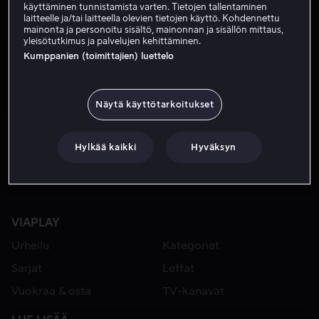
käyttäminen tunnistamista varten. Tietojen tallentaminen
laitteelle ja/tai laitteella olevien tietojen käyttö. Kohdennettu
mainonta ja personoitu sisältö, mainonnan ja sisällön mittaus,
yleisötutkimus ja palvelujen kehittäminen.
Kumppanien (toimittajien) luettelo
Näytä käyttötarkoitukset
Alk. 2,99 €
Hylkää kaikki
Hyväksyn
VIAPLAY
Urheilu
Kategoriat
Sarjat
Leffat
Vuokraa & osta
TV-kanavat